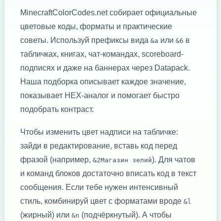
MinecraftColorCodes.net собирает официальные
цветовые коды, форматы и практические
советы. Используй префиксы вида
или
в
&a
&6
табличках, книгах, чат-командах, scoreboard-
подписях и даже на баннерах через Datapack.
Наша подборка описывает каждое значение,
показывает HEX-аналог и помогает быстро
подобрать контраст.
Чтобы изменить цвет надписи на табличке:
зайди в редактирование, вставь код перед
фразой (например,
). Для чатов
&2Магазин зелий
и команд блоков достаточно вписать код в текст
сообщения. Если тебе нужен интенсивный
стиль, комбинируй цвет с форматами вроде
&l
(жирный) или
(подчёркнутый). А чтобы
&n