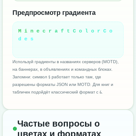
Предпросмотр градиента
M
i
n
e
c
r
a
f
t
C
o
l
o
r
C
o
d
e
s
Используй градиенты в названиях серверов (MOTD),
на баннерах, в объявлениях и командных блоках.
Запомни: символ
работает только там, где
§
разрешены форматы JSON или MOTD. Для книг и
табличек подойдёт классический формат с
.
&
Частые вопросы о
цветах и форматах