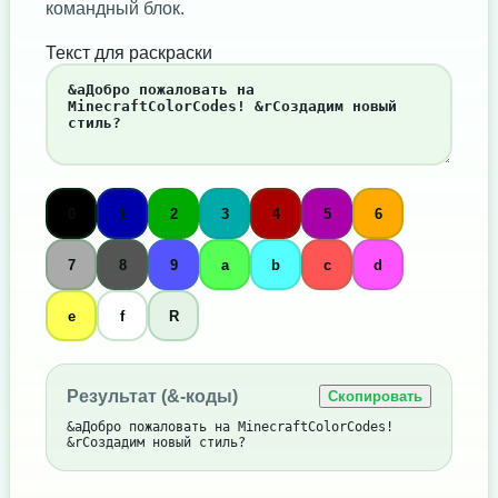
командный блок.
Текст для раскраски
0
1
2
3
4
5
6
7
8
9
a
b
c
d
e
f
R
Результат (&-коды)
Скопировать
&aДобро пожаловать на MinecraftColorCodes! 
&rСоздадим новый стиль?