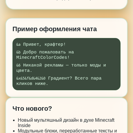
Пример оформления чата
Привет, крафтер!
&a
Добро пожаловать на
&b
MinecraftColorCodes!
Никакой рекламы — только моды и
&6
цвета.
Градиент? Всего пара
&x&5&f&d&4&2&0
кликов ниже.
Что нового?
Новый мультяшный дизайн в духе Minecraft
Inside
Модульные блоки, переработанные тексты и