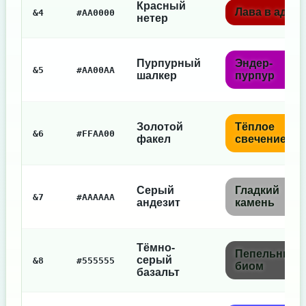
Красный
Лава в аду
&4
#AA0000
нетер
Пурпурный
Эндер-
&5
#AA00AA
шалкер
пурпур
Золотой
Тёплое
&6
#FFAA00
факел
свечение
Серый
Гладкий
&7
#AAAAAA
андезит
камень
Тёмно-
Пепельный
серый
&8
#555555
биом
базальт