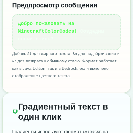
Предпросмотр сообщения
Добро пожаловать на
MinecraftColorCodes!
Создадим
новый стиль?
Добавь
для жирного текста,
для подчёркивания и
&l
&n
для возврата к обычному стилю. Формат работает
&r
как в Java Edition, так и в Bedrock, если включено
отображение цветного текста.
Градиентный текст в
один клик
Градиенты используют формат
на
§x§R§G§B