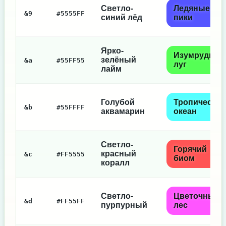
Светло-
Ледяные
&9
#5555FF
синий лёд
пики
Ярко-
Изумрудный
зелёный
&a
#55FF55
луг
лайм
Голубой
Тропический
&b
#55FFFF
аквамарин
океан
Светло-
Горячий
красный
&c
#FF5555
биом
коралл
Светло-
Цветочный
&d
#FF55FF
пурпурный
лес