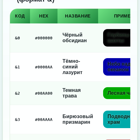
КОД
HEX
НАЗВАНИЕ
ПРИМЕР
Чёрный
Глубины
&0
#000000
обсидиан
шахты
Тёмно-
Небо над
синий
&1
#0000AA
океаном
лазурит
Темная
Лесная чаща
&2
#00AA00
трава
Бирюзовый
Подводный
&3
#00AAAA
призмарин
храм