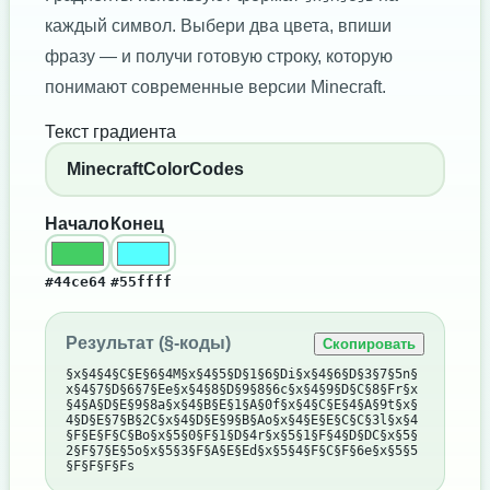
каждый символ. Выбери два цвета, впиши
фразу — и получи готовую строку, которую
понимают современные версии Minecraft.
Текст градиента
Начало
Конец
#44ce64
#55ffff
Результат (§-коды)
Скопировать
§x§4§4§C§E§6§4M§x§4§5§D§1§6§Di§x§4§6§D§3§7§5n§
x§4§7§D§6§7§Ee§x§4§8§D§9§8§6c§x§4§9§D§C§8§Fr§x
§4§A§D§E§9§8a§x§4§B§E§1§A§0f§x§4§C§E§4§A§9t§x§
4§D§E§7§B§2C§x§4§D§E§9§B§Ao§x§4§E§E§C§C§3l§x§4
§F§E§F§C§Bo§x§5§0§F§1§D§4r§x§5§1§F§4§D§DC§x§5§
2§F§7§E§5o§x§5§3§F§A§E§Ed§x§5§4§F§C§F§6e§x§5§5
§F§F§F§Fs