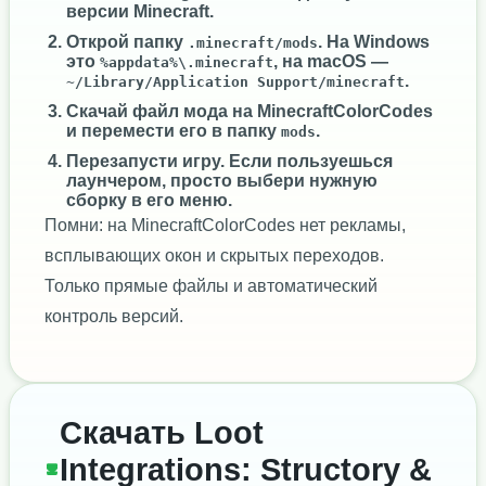
версии Minecraft.
Открой папку
. На Windows
.minecraft/mods
это
, на macOS —
%appdata%\.minecraft
.
~/Library/Application Support/minecraft
Скачай файл мода на MinecraftColorCodes
и перемести его в папку
.
mods
Перезапусти игру. Если пользуешься
лаунчером, просто выбери нужную
сборку в его меню.
Помни: на MinecraftColorCodes нет рекламы,
всплывающих окон и скрытых переходов.
Только прямые файлы и автоматический
контроль версий.
Скачать Loot
Integrations: Structory &