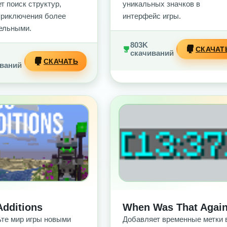
т поиск структур,
уникальных значков в
приключения более
интерфейс игры.
ельными.
803K
СКАЧАТ
скачиваний
СКАЧАТЬ
ваний
З РЕКЛАМЫ
БЕЗ РЕКЛАМЫ
Additions
When Was That Agai
те мир игры новыми
Добавляет временные метки 