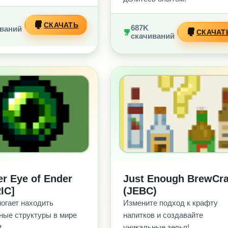
СКАЧАТЬ
687K
ваний
СКАЧАТ
скачиваний
З РЕКЛАМЫ
БЕЗ РЕКЛАМЫ
er Eye of Ender
Just Enough BrewCra
IC]
(JEBC)
огает находить
Измените подход к крафту
ные структуры в мире
напитков и создавайте
t.
уникальные зелья!