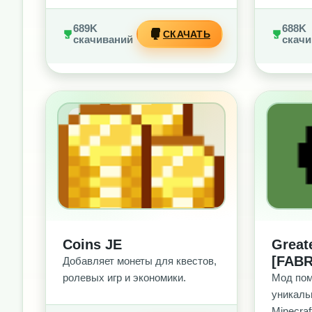
689K
688K
СКАЧАТЬ
скачиваний
скачи
БЕЗ РЕКЛАМЫ
БЕ
Coins JE
Great
[FABR
Добавляет монеты для квестов,
ролевых игр и экономики.
Мод пом
уникаль
Minecraf