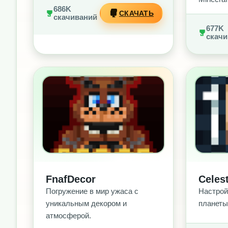
686K
СКАЧАТЬ
скачиваний
677K
скачи
БЕЗ РЕКЛАМЫ
БЕ
FnafDecor
Celest
Погружение в мир ужаса с
Настрой
уникальным декором и
планеты
атмосферой.