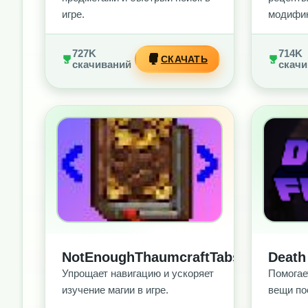
игре.
модифик
727K
714K
СКАЧАТЬ
скачиваний
скачи
БЕЗ РЕКЛАМЫ
БЕ
NotEnoughThaumcraftTabs
Death
Упрощает навигацию и ускоряет
Помогае
изучение магии в игре.
вещи по