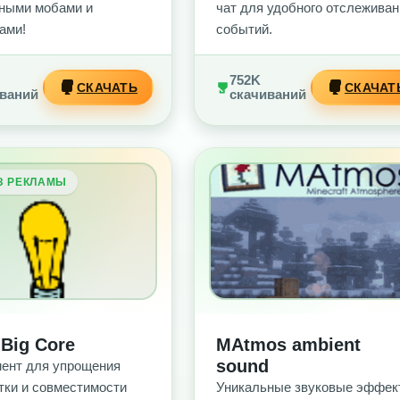
ными мобами и
чат для удобного отслеживан
ами!
событий.
752K
СКАЧАТЬ
СКАЧАТ
ваний
скачиваний
З РЕКЛАМЫ
БЕЗ РЕКЛАМЫ
 Big Core
MAtmos ambient
sound
ент для упрощения
тки и совместимости
Уникальные звуковые эффек