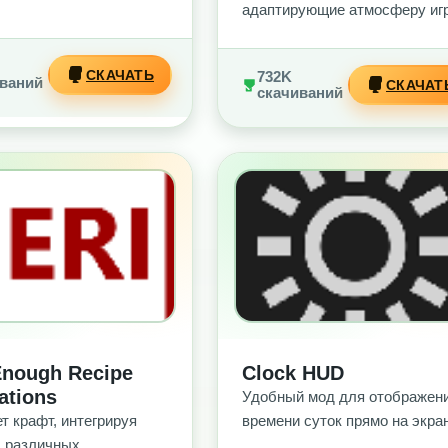
адаптирующие атмосферу иг
СКАЧАТЬ
732K
ваний
СКАЧАТ
скачиваний
З РЕКЛАМЫ
БЕЗ РЕКЛАМЫ
Enough Recipe
Clock HUD
ations
Удобный мод для отображен
т крафт, интегрируя
времени суток прямо на экра
 различных