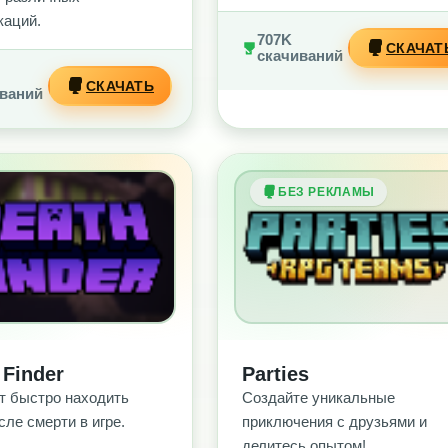
аций.
707K
СКАЧАТ
скачиваний
СКАЧАТЬ
ваний
З РЕКЛАМЫ
БЕЗ РЕКЛАМЫ
 Finder
Parties
т быстро находить
Создайте уникальные
сле смерти в игре.
приключения с друзьями и
делитесь опытом!