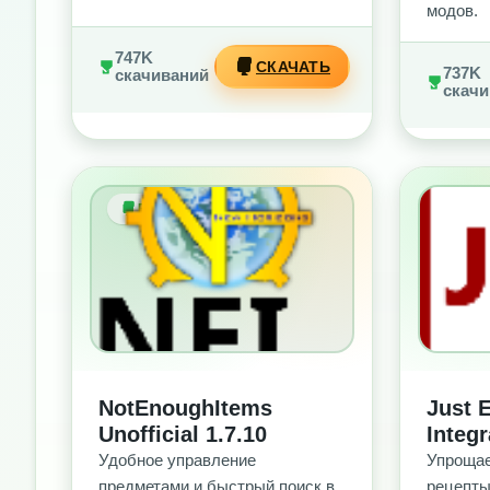
модов.
747K
СКАЧАТЬ
737K
скачиваний
скачи
БЕЗ РЕКЛАМЫ
БЕ
NotEnoughItems
Just 
Unofficial 1.7.10
Integr
Удобное управление
Упрощае
предметами и быстрый поиск в
рецепты