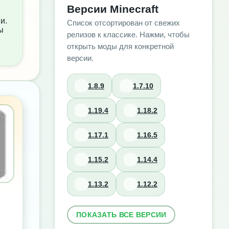
Версии Minecraft
и.
Список отсортирован от свежих
ы
релизов к классике. Нажми, чтобы
открыть моды для конкретной
версии.
1.8.9
1.7.10
1.19.4
1.18.2
1.17.1
1.16.5
1.15.2
1.14.4
1.13.2
1.12.2
ПОКАЗАТЬ ВСЕ ВЕРСИИ