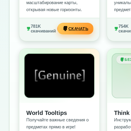
масштабирование карты,
уникаль
открывая новые горизонты.
предмет
781K
754K
СКАЧАТЬ
скачиваний
скачи
БЕЗ РЕКЛАМЫ
БЕ
World Tooltips
Think
Получайте важные сведения о
Инструм
предметах прямо в игре!
разрабо