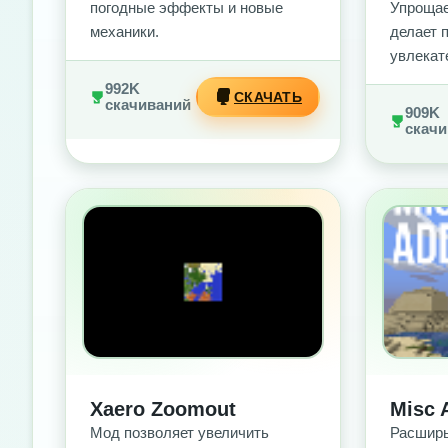
погодные эффекты и новые
Упрощае
механики.
делает 
увлекат
992K
СКАЧАТЬ
скачиваний
909K
скачи
БЕЗ РЕКЛАМЫ
БЕ
Xaero Zoomout
Misc 
Мод позволяет увеличить
Расширь