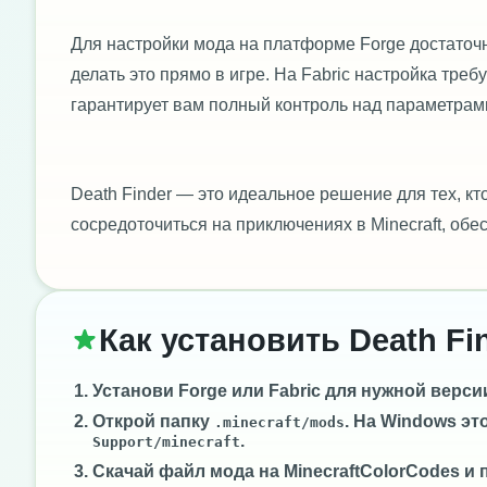
Для настройки мода на платформе Forge достаточ
делать это прямо в игре. На Fabric настройка тре
гарантирует вам полный контроль над параметрам
Death Finder — это идеальное решение для тех, к
сосредоточиться на приключениях в Minecraft, обе
Как установить Death Fi
Установи
Forge
или
Fabric
для нужной версии 
Открой папку
. На Windows эт
.minecraft/mods
.
Support/minecraft
Скачай файл мода на MinecraftColorCodes и 