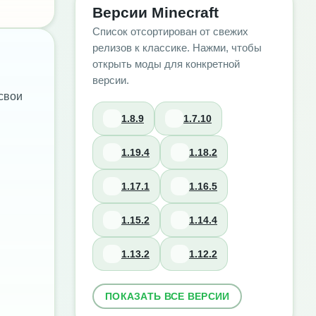
Версии Minecraft
Список отсортирован от свежих
релизов к классике. Нажми, чтобы
открыть моды для конкретной
версии.
свои
1.8.9
1.7.10
1.19.4
1.18.2
1.17.1
1.16.5
1.15.2
1.14.4
1.13.2
1.12.2
ПОКАЗАТЬ ВСЕ ВЕРСИИ