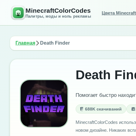
MinecraftColorCodes
Цвета Minecraft
Палитры, моды и ноль рекламы
Главная
Death Finder
Death Fin
Помогает быстро находит
688K скачиваний
MinecraftColorCodes использ
новом дизайне. Никаких вс