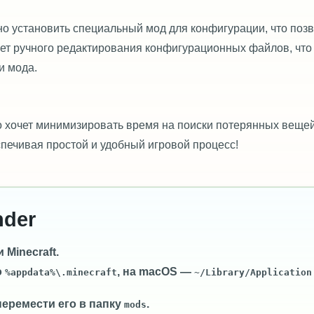
но установить специальный мод для конфигурации, что поз
бует ручного редактирования конфигурационных файлов, что
и мода.
то хочет минимизировать время на поиски потерянных вещей
спечивая простой и удобный игровой процесс!
nder
Minecraft.
о
, на macOS —
%appdata%\.minecraft
~/Library/Application
перемести его в папку
.
mods