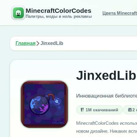
MinecraftColorCodes
Цвета Minecraft
Палитры, моды и ноль рекламы
Главная
JinxedLib
JinxedLib
Инновационная библиотек
1M скачиваний
2
MinecraftColorCodes использ
новом дизайне. Никаких вс