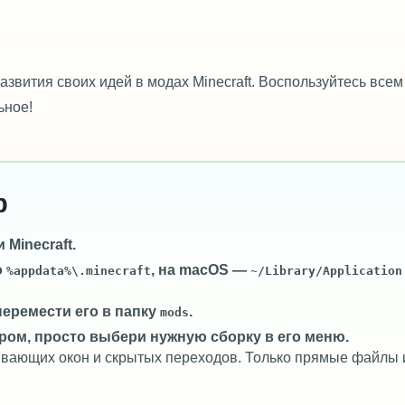
звития своих идей в модах Minecraft. Воспользуйтесь всем
ьное!
b
Minecraft.
о
, на macOS —
%appdata%\.minecraft
~/Library/Application
перемести его в папку
.
mods
ром, просто выбери нужную сборку в его меню.
лывающих окон и скрытых переходов. Только прямые файлы 