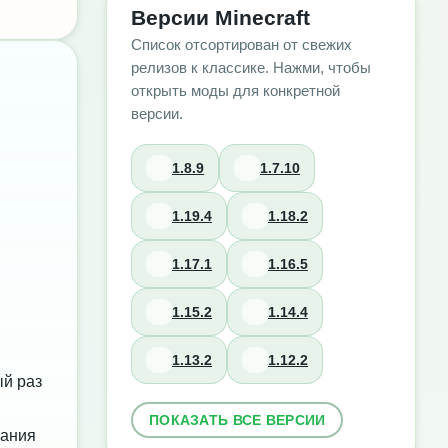
Версии Minecraft
Список отсортирован от свежих
релизов к классике. Нажми, чтобы
открыть моды для конкретной
версии.
1.8.9
1.7.10
1.19.4
1.18.2
1.17.1
1.16.5
1.15.2
1.14.4
1.13.2
1.12.2
ый раз
ПОКАЗАТЬ ВСЕ ВЕРСИИ
вания