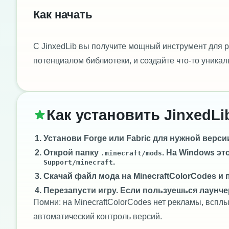
Как начать
С JinxedLib вы получите мощный инструмент для ра
потенциалом библиотеки, и создайте что-то уникал
Как установить JinxedLi
Установи
Forge
или
Fabric
для нужной версии 
Открой папку
. На Windows эт
.minecraft/mods
.
Support/minecraft
Скачай файл мода на MinecraftColorCodes и 
Перезапусти игру. Если пользуешься лаунче
Помни: на MinecraftColorCodes нет рекламы, всп
автоматический контроль версий.