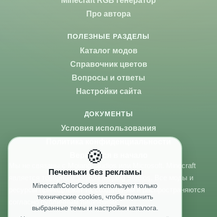
Minecraft RGB генератор
Про автора
ПОЛЕЗНЫЕ РАЗДЕЛЫ
Каталог модов
Справочник цветов
Вопросы и ответы
Настройки сайта
ДОКУМЕНТЫ
Условия использования
Политика конфиденциальности
🍪
Вернуться в начало
Мы не связаны с Mojang Studios или Microsoft. Minecraft
Печеньки без рекламы
является товарным знаком Mojang Studios. Все моды и
MinecraftColorCodes использует только
ресурсы принадлежат их создателям и распространяются
технические cookies, чтобы помнить
согласно публичным лицензиям.
выбранные темы и настройки каталога.