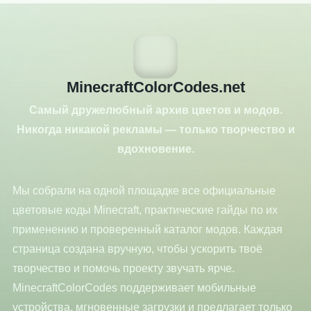
MinecraftColorCodes.net
Самый дружелюбный архив цветов и модов.
Никогда никакой рекламы — только творчество и
вдохновение.
Мы собрали на одной площадке все официальные
цветовые коды Minecraft, практические гайды по их
применению и проверенный каталог модов. Каждая
страница создана вручную, чтобы ускорить твоё
творчество и помочь проекту звучать ярче.
MinecraftColorCodes поддерживает мобильные
устройства, мгновенные загрузки и предлагает только