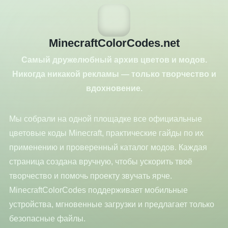
MinecraftColorCodes.net
Самый дружелюбный архив цветов и модов.
Никогда никакой рекламы — только творчество и
вдохновение.
Мы собрали на одной площадке все официальные
цветовые коды Minecraft, практические гайды по их
применению и проверенный каталог модов. Каждая
страница создана вручную, чтобы ускорить твоё
творчество и помочь проекту звучать ярче.
MinecraftColorCodes поддерживает мобильные
устройства, мгновенные загрузки и предлагает только
безопасные файлы.