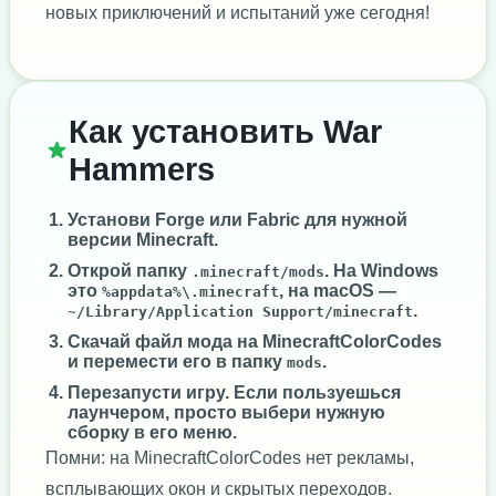
новых приключений и испытаний уже сегодня!
Как установить War
Hammers
Установи
Forge
или
Fabric
для нужной
версии Minecraft.
Открой папку
. На Windows
.minecraft/mods
это
, на macOS —
%appdata%\.minecraft
.
~/Library/Application Support/minecraft
Скачай файл мода на MinecraftColorCodes
и перемести его в папку
.
mods
Перезапусти игру. Если пользуешься
лаунчером, просто выбери нужную
сборку в его меню.
Помни: на MinecraftColorCodes нет рекламы,
всплывающих окон и скрытых переходов.