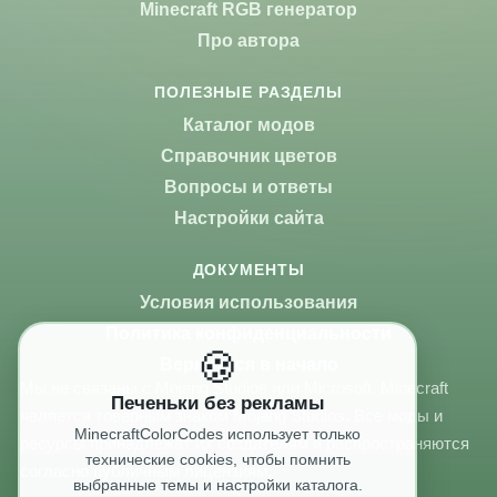
Minecraft RGB генератор
Про автора
ПОЛЕЗНЫЕ РАЗДЕЛЫ
Каталог модов
Справочник цветов
Вопросы и ответы
Настройки сайта
ДОКУМЕНТЫ
Условия использования
Политика конфиденциальности
🍪
Вернуться в начало
Мы не связаны с Mojang Studios или Microsoft. Minecraft
Печеньки без рекламы
является товарным знаком Mojang Studios. Все моды и
MinecraftColorCodes использует только
ресурсы принадлежат их создателям и распространяются
технические cookies, чтобы помнить
согласно публичным лицензиям.
выбранные темы и настройки каталога.