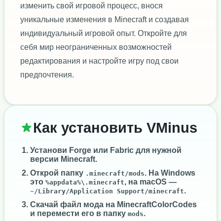
изменить свой игровой процесс, внося
уникальные изменения в Minecraft и создавая
индивидуальный игровой опыт. Откройте для
себя мир неограниченных возможностей
редактирования и настройте игру под свои
предпочтения.
Как установить VMinus
Установи
Forge
или
Fabric
для нужной
версии Minecraft.
Открой папку
. На Windows
.minecraft/mods
это
, на macOS —
%appdata%\.minecraft
.
~/Library/Application Support/minecraft
Скачай файл мода на MinecraftColorCodes
и перемести его в папку
.
mods