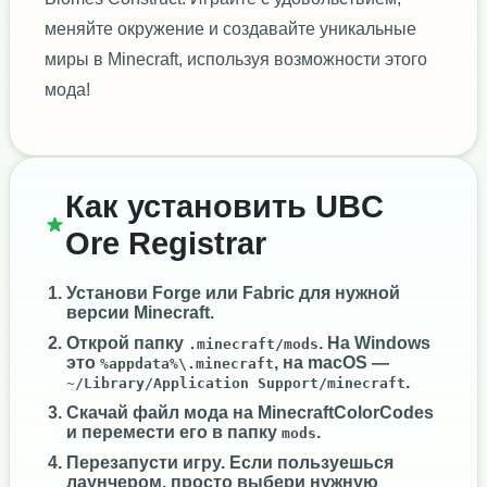
меняйте окружение и создавайте уникальные
миры в Minecraft, используя возможности этого
мода!
Как установить UBC
Ore Registrar
Установи
Forge
или
Fabric
для нужной
версии Minecraft.
Открой папку
. На Windows
.minecraft/mods
это
, на macOS —
%appdata%\.minecraft
.
~/Library/Application Support/minecraft
Скачай файл мода на MinecraftColorCodes
и перемести его в папку
.
mods
Перезапусти игру. Если пользуешься
лаунчером, просто выбери нужную