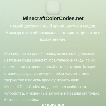
MinecraftColorCodes.net
Самый дружелюбный архив цветов и модов.
Никогда никакой рекламы — только творчество и
вдохновение.
Мы собрали на одной площадке все официальные
цветовые коды Minecraft, практические гайды по их
применению и проверенный каталог модов. Каждая
страница создана вручную, чтобы ускорить твоё
творчество и помочь проекту звучать ярче.
MinecraftColorCodes поддерживает мобильные
устройства, мгновенные загрузки и предлагает только
безопасные файлы.
НАВИГАЦИЯ