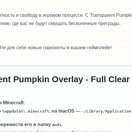
еткость и свободу в игровом процессе. С Transparent Pumpk
рение, где вас не будут смущать бесконечные преграды.
йте для себя новые горизонты в вашем геймплейе!
nt Pumpkin Overlay - Full Clear
Minecraft.
о
, на macOS —
%appdata%\.minecraft
~/Library/Application
перемести его в папку
.
mods