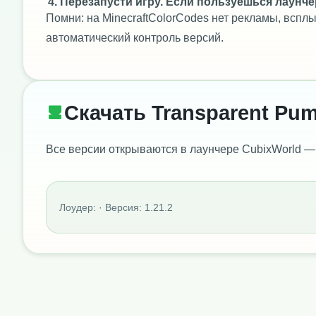
Перезапусти игру. Если пользуешься лаунче
Помни: на MinecraftColorCodes нет рекламы, всп
автоматический контроль версий.
Скачать Transparent Pumpk
Все версии открываются в лаунчере CubixWorld —
Лоудер: · Версия: 1.21.2