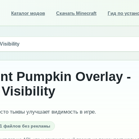
Каталог модов
Скачать Minecraft
Гид по устан
isibility
nt Pumpkin Overlay -
Visibility
сто тыквы улучшает видимость в игре.
1 файлов без рекламы