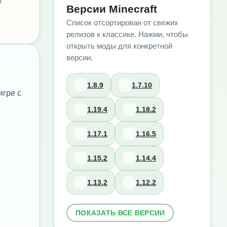
в
Версии Minecraft
Список отсортирован от свежих
релизов к классике. Нажми, чтобы
открыть моды для конкретной
версии.
1.8.9
1.7.10
игре с
1.19.4
1.18.2
1.17.1
1.16.5
1.15.2
1.14.4
1.13.2
1.12.2
ПОКАЗАТЬ ВСЕ ВЕРСИИ