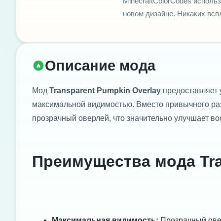
MinecraftColorCodes использ
новом дизайне. Никаких вс
Описание мода
Мод
Transparent Pumpkin Overlay
предоставляет у
максимальной видимостью. Вместо привычного раз
прозрачный оверлей, что значительно улучшает во
Преимущества мода Tra
Максимальная видимость:
Прозрачный овер