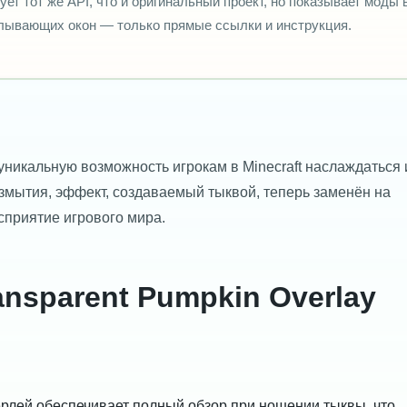
ует тот же API, что и оригинальный проект, но показывает моды 
плывающих окон — только прямые ссылки и инструкция.
никальную возможность игрокам в Minecraft наслаждаться 
мытия, эффект, создаваемый тыквой, теперь заменён на
сприятие игрового мира.
nsparent Pumpkin Overlay
лей обеспечивает полный обзор при ношении тыквы, что