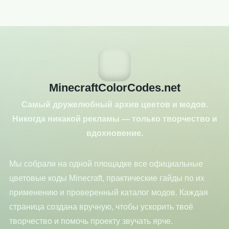
MinecraftColorCodes.net
Самый дружелюбный архив цветов и модов.
Никогда никакой рекламы — только творчество и
вдохновение.
Мы собрали на одной площадке все официальные
цветовые коды Minecraft, практические гайды по их
применению и проверенный каталог модов. Каждая
страница создана вручную, чтобы ускорить твоё
творчество и помочь проекту звучать ярче.