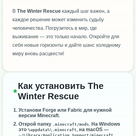
В
The Winter Rescue
каждый шаг важен, а
каждое решение может изменить судьбу
человечества. Погрузитесь в мир, где
выживание — это только начало. Откройте для
себя новые горизонты и дайте шанс холодному
миру вновь расцвести!
Как установить The
Winter Rescue
Установи
Forge
или
Fabric
для нужной
версии Minecraft.
Открой папку
. На Windows
.minecraft/mods
это
, на macOS —
%appdata%\.minecraft
.
~/Library/Application Support/minecraft