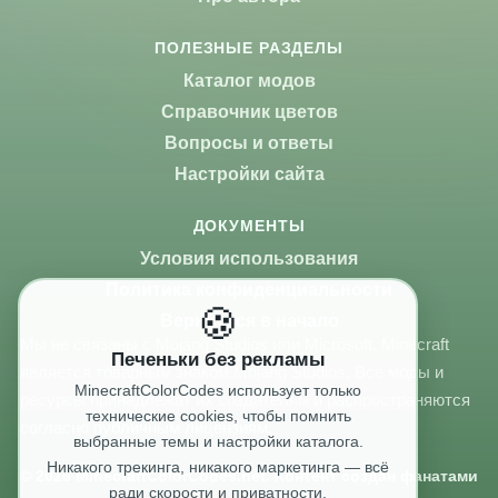
ПОЛЕЗНЫЕ РАЗДЕЛЫ
Каталог модов
Справочник цветов
Вопросы и ответы
Настройки сайта
ДОКУМЕНТЫ
Условия использования
Политика конфиденциальности
🍪
Вернуться в начало
Мы не связаны с Mojang Studios или Microsoft. Minecraft
Печеньки без рекламы
является товарным знаком Mojang Studios. Все моды и
MinecraftColorCodes использует только
ресурсы принадлежат их создателям и распространяются
технические cookies, чтобы помнить
согласно публичным лицензиям.
выбранные темы и настройки каталога.
Никакого трекинга, никакого маркетинга — всё
© 2026 MinecraftColorCodes.net. Контент создан фанатами
ради скорости и приватности.