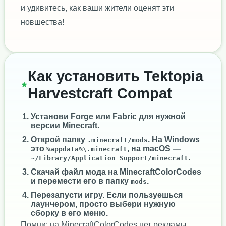
и удивитесь, как ваши жители оценят эти
новшества!
Как установить Tektopia
Harvestcraft Compat
Установи
Forge
или
Fabric
для нужной
версии Minecraft.
Открой папку
. На Windows
.minecraft/mods
это
, на macOS —
%appdata%\.minecraft
.
~/Library/Application Support/minecraft
Скачай файл мода на MinecraftColorCodes
и перемести его в папку
.
mods
Перезапусти игру. Если пользуешься
лаунчером, просто выбери нужную
сборку в его меню.
Помни: на MinecraftColorCodes нет рекламы,