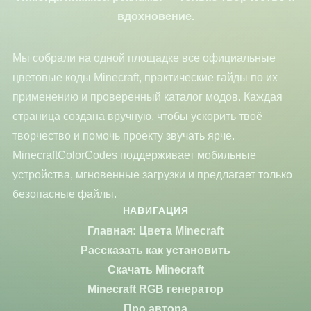
вдохновение.
Мы собрали на одной площадке все официальные
цветовые коды Minecraft, практические гайды по их
применению и проверенный каталог модов. Каждая
страница создана вручную, чтобы ускорить твоё
творчество и помочь проекту звучать ярче.
MinecraftColorCodes поддерживает мобильные
устройства, мгновенные загрузки и предлагает только
безопасные файлы.
НАВИГАЦИЯ
Главная: Цвета Minecraft
Рассказать как установить
Скачать Minecraft
Minecraft RGB генератор
Про автора