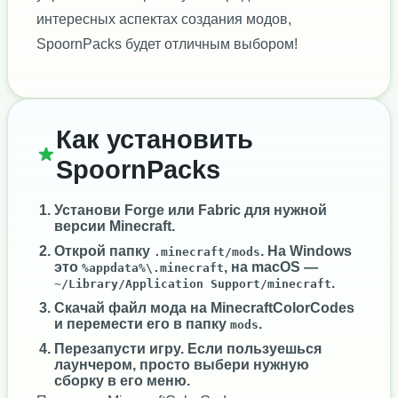
интересных аспектах создания модов,
SpoornPacks будет отличным выбором!
Как установить
SpoornPacks
Установи
Forge
или
Fabric
для нужной
версии Minecraft.
Открой папку
. На Windows
.minecraft/mods
это
, на macOS —
%appdata%\.minecraft
.
~/Library/Application Support/minecraft
Скачай файл мода на MinecraftColorCodes
и перемести его в папку
.
mods
Перезапусти игру. Если пользуешься
лаунчером, просто выбери нужную
сборку в его меню.