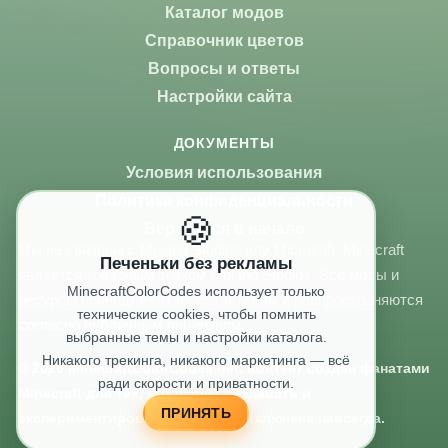
Каталог модов
Справочник цветов
Вопросы и ответы
Настройки сайта
ДОКУМЕНТЫ
Условия использования
Политика конфиденциальности
🍪
Вернуться в начало
Мы не связаны с Mojang Studios или Microsoft. Minecraft
Печеньки без рекламы
является товарным знаком Mojang Studios. Все моды и
MinecraftColorCodes использует только
ресурсы принадлежат их создателям и распространяются
технические cookies, чтобы помнить
согласно публичным лицензиям.
выбранные темы и настройки каталога.
Никакого трекинга, никакого маркетинга — всё
© 2026 MinecraftColorCodes.net. Контент создан фанатами
ради скорости и приватности.
Minecraft для тех, кто любит создавать и
ПРИНЯТЬ
экспериментировать. Реклама отключена навсегда.