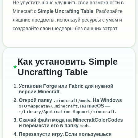
Не упустите шанс улучшить свои возможности в
Minecraft с
Simple Uncrafting Table
. Разбирайте
лишние предметы, используй ресурсы с умом и
создавайте свои шедевры без лишних затрат!
Как установить Simple
Uncrafting Table
Установи
Forge
или
Fabric
для нужной
версии Minecraft.
Открой папку
. На Windows
.minecraft/mods
это
, на macOS —
%appdata%\.minecraft
.
~/Library/Application Support/minecraft
Скачай файл мода на MinecraftColorCodes
и перемести его в папку
.
mods
Перезапусти игру. Если пользуешься