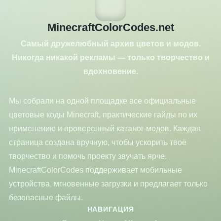
MinecraftColorCodes.net
Самый дружелюбный архив цветов и модов.
Никогда никакой рекламы — только творчество и
вдохновение.
Мы собрали на одной площадке все официальные
цветовые коды Minecraft, практические гайды по их
применению и проверенный каталог модов. Каждая
страница создана вручную, чтобы ускорить твоё
творчество и помочь проекту звучать ярче.
MinecraftColorCodes поддерживает мобильные
устройства, мгновенные загрузки и предлагает только
безопасные файлы.
НАВИГАЦИЯ