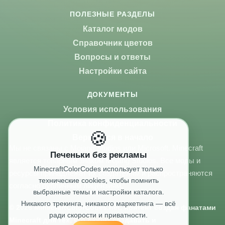
ПОЛЕЗНЫЕ РАЗДЕЛЫ
Каталог модов
Справочник цветов
Вопросы и ответы
Настройки сайта
ДОКУМЕНТЫ
Условия использования
Политика конфиденциальности
🍪
Вернуться в начало
Мы не связаны с Mojang Studios или Microsoft. Minecraft
Печеньки без рекламы
является товарным знаком Mojang Studios. Все моды и
MinecraftColorCodes использует только
ресурсы принадлежат их создателям и распространяются
технические cookies, чтобы помнить
согласно публичным лицензиям.
выбранные темы и настройки каталога.
Никакого трекинга, никакого маркетинга — всё
© 2026 MinecraftColorCodes.net. Контент создан фанатами
ради скорости и приватности.
Minecraft для тех, кто любит создавать и