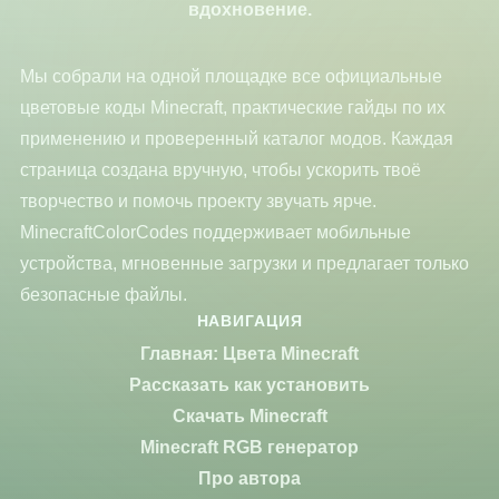
вдохновение.
Мы собрали на одной площадке все официальные
цветовые коды Minecraft, практические гайды по их
применению и проверенный каталог модов. Каждая
страница создана вручную, чтобы ускорить твоё
творчество и помочь проекту звучать ярче.
MinecraftColorCodes поддерживает мобильные
устройства, мгновенные загрузки и предлагает только
безопасные файлы.
НАВИГАЦИЯ
Главная: Цвета Minecraft
Рассказать как установить
Скачать Minecraft
Minecraft RGB генератор
Про автора