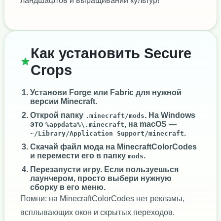
ландшафтов и выращивании культур!
Как установить Secure
Crops
Установи
Forge
или
Fabric
для нужной
версии Minecraft.
Открой папку
. На Windows
.minecraft/mods
это
, на macOS —
%appdata%\.minecraft
.
~/Library/Application Support/minecraft
Скачай файл мода на MinecraftColorCodes
и перемести его в папку
.
mods
Перезапусти игру. Если пользуешься
лаунчером, просто выбери нужную
сборку в его меню.
Помни: на MinecraftColorCodes нет рекламы,
всплывающих окон и скрытых переходов.