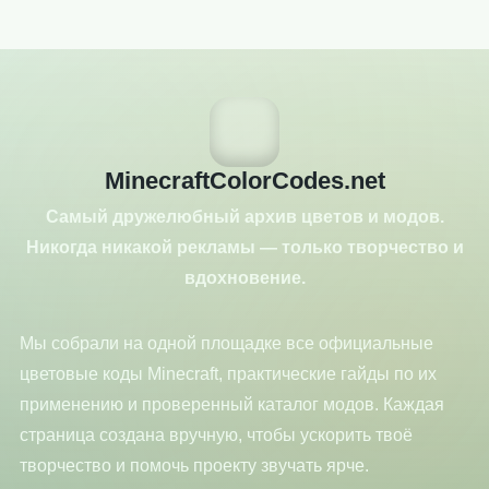
MinecraftColorCodes.net
Самый дружелюбный архив цветов и модов.
Никогда никакой рекламы — только творчество и
вдохновение.
Мы собрали на одной площадке все официальные
цветовые коды Minecraft, практические гайды по их
применению и проверенный каталог модов. Каждая
страница создана вручную, чтобы ускорить твоё
творчество и помочь проекту звучать ярче.