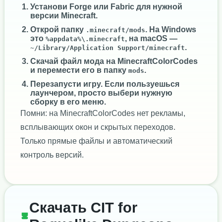
Установи
Forge
или
Fabric
для нужной
версии Minecraft.
Открой папку
. На Windows
.minecraft/mods
это
, на macOS —
%appdata%\.minecraft
.
~/Library/Application Support/minecraft
Скачай файл мода на MinecraftColorCodes
и перемести его в папку
.
mods
Перезапусти игру. Если пользуешься
лаунчером, просто выбери нужную
сборку в его меню.
Помни: на MinecraftColorCodes нет рекламы,
всплывающих окон и скрытых переходов.
Только прямые файлы и автоматический
контроль версий.
Скачать CIT for