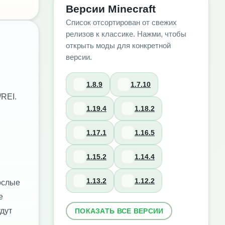
Версии Minecraft
Список отсортирован от свежих
релизов к классике. Нажми, чтобы
открыть моды для конкретной
версии.
1.8.9
1.7.10
/REI.
1.19.4
1.18.2
1.17.1
1.16.5
1.15.2
1.14.4
1.13.2
1.12.2
ослые
е
дут
ПОКАЗАТЬ ВСЕ ВЕРСИИ