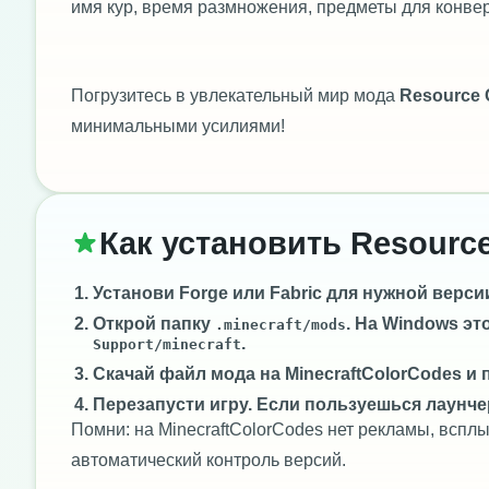
имя кур, время размножения, предметы для конвер
Погрузитесь в увлекательный мир мода
Resource 
минимальными усилиями!
Как установить Resourc
Установи
Forge
или
Fabric
для нужной версии 
Открой папку
. На Windows эт
.minecraft/mods
.
Support/minecraft
Скачай файл мода на MinecraftColorCodes и 
Перезапусти игру. Если пользуешься лаунче
Помни: на MinecraftColorCodes нет рекламы, всп
автоматический контроль версий.