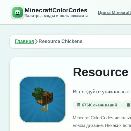
MinecraftColorCodes
Цвета Minecraft
Палитры, моды и ноль рекламы
Главная
Resource Chickens
Resource
Исследуйте уникальные 
676K скачиваний
MinecraftColorCodes использ
новом дизайне. Никаких вс