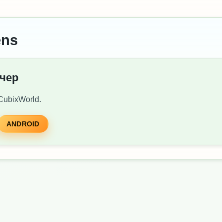
ens
нчер
CubixWorld.
ANDROID