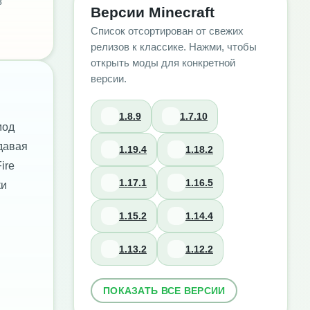
в
Версии Minecraft
Список отсортирован от свежих
релизов к классике. Нажми, чтобы
открыть моды для конкретной
версии.
1.8.9
1.7.10
мод
давая
1.19.4
1.18.2
ire
1.17.1
1.16.5
ки
1.15.2
1.14.4
1.13.2
1.12.2
ПОКАЗАТЬ ВСЕ ВЕРСИИ