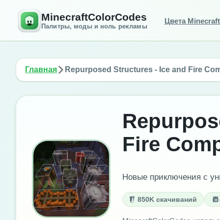
MinecraftColorCodes
Цвета Minecraft
Палитры, моды и ноль рекламы
Главная
Repurposed Structures - Ice and Fire Co
Repurpose
Fire Comp
Новые приключения с ун
850K скачиваний