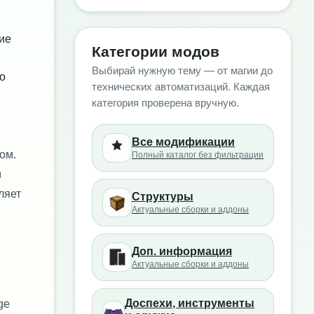
гие
Категории модов
Выбирай нужную тему — от магии до
о
технических автоматизаций. Каждая
категория проверена вручную.
Все модификации
ом.
Полный каталог без фильтрации
и
ляет
Структуры
Актуальные сборки и аддоны
Доп. информация
Актуальные сборки и аддоны
Доспехи, инструменты
ge