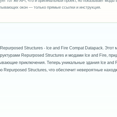
ует тот же API, что и оригинальный проект, но показывает моды 
плывающих окон — только прямые ссылки и инструкция.
purposed Structures - Ice and Fire Compat Datapack. Этот 
ктурами Repurposed Structures и модами Ice and Fire, при
вающие приключения. Теперь уникальные здания Ice and F
ю Repurposed Structures, что обеспечит невероятные наход