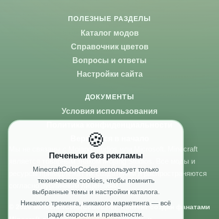
ПОЛЕЗНЫЕ РАЗДЕЛЫ
Каталог модов
Справочник цветов
Вопросы и ответы
Настройки сайта
ДОКУМЕНТЫ
Условия использования
Политика конфиденциальности
🍪
Вернуться в начало
Мы не связаны с Mojang Studios или Microsoft. Minecraft
Печеньки без рекламы
является товарным знаком Mojang Studios. Все моды и
MinecraftColorCodes использует только
ресурсы принадлежат их создателям и распространяются
технические cookies, чтобы помнить
согласно публичным лицензиям.
выбранные темы и настройки каталога.
Никакого трекинга, никакого маркетинга — всё
© 2026 MinecraftColorCodes.net. Контент создан фанатами
ради скорости и приватности.
Minecraft для тех, кто любит создавать и