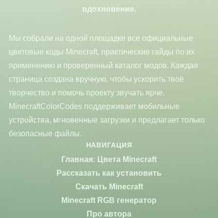
вдохновение.
Мы собрали на одной площадке все официальные
цветовые коды Minecraft, практические гайды по их
применению и проверенный каталог модов. Каждая
страница создана вручную, чтобы ускорить твоё
творчество и помочь проекту звучать ярче.
MinecraftColorCodes поддерживает мобильные
устройства, мгновенные загрузки и предлагает только
безопасные файлы.
НАВИГАЦИЯ
Главная: Цвета Minecraft
Рассказать как установить
Скачать Minecraft
Minecraft RGB генератор
Про автора