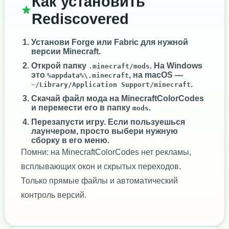
Как установить
Rediscovered
Установи
Forge
или
Fabric
для нужной
версии Minecraft.
Открой папку
. На Windows
.minecraft/mods
это
, на macOS —
%appdata%\.minecraft
.
~/Library/Application Support/minecraft
Скачай файл мода на MinecraftColorCodes
и перемести его в папку
.
mods
Перезапусти игру. Если пользуешься
лаунчером, просто выбери нужную
сборку в его меню.
Помни: на MinecraftColorCodes нет рекламы,
всплывающих окон и скрытых переходов.
Только прямые файлы и автоматический
контроль версий.