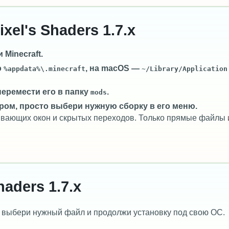
xel's Shaders 1.7.x
Minecraft.
о
, на macOS —
%appdata%\.minecraft
~/Library/Application
перемести его в папку
.
mods
ром, просто выбери нужную сборку в его меню.
лывающих окон и скрытых переходов. Только прямые файлы 
haders 1.7.x
 выбери нужный файл и продолжи установку под свою ОС.