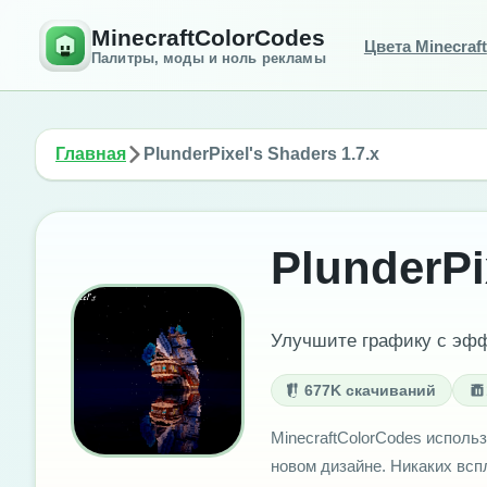
MinecraftColorCodes
Цвета Minecraft
Палитры, моды и ноль рекламы
Главная
PlunderPixel's Shaders 1.7.x
PlunderPi
Улучшите графику с эффе
677K скачиваний
MinecraftColorCodes использ
новом дизайне. Никаких вс