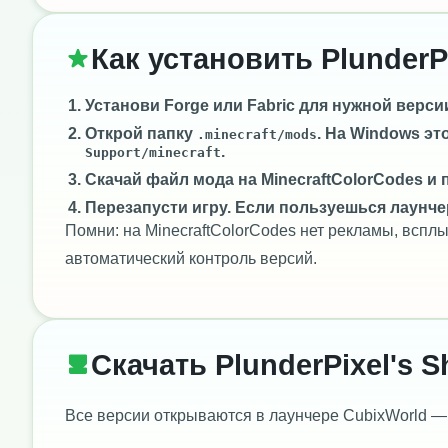
Как установить PlunderPi
Установи
Forge
или
Fabric
для нужной версии 
Открой папку
. На Windows эт
.minecraft/mods
.
Support/minecraft
Скачай файл мода на MinecraftColorCodes и 
Перезапусти игру. Если пользуешься лаунче
Помни: на MinecraftColorCodes нет рекламы, всп
автоматический контроль версий.
Скачать PlunderPixel's S
Все версии открываются в лаунчере CubixWorld —