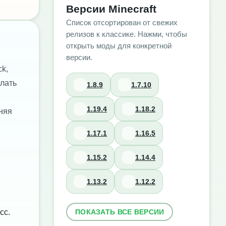
Версии Minecraft
Список отсортирован от свежих
релизов к классике. Нажми, чтобы
открыть моды для конкретной
версии.
k,
елать
1.8.9
1.7.10
1.19.4
1.18.2
няя
1.17.1
1.16.5
1.15.2
1.14.4
1.13.2
1.12.2
ПОКАЗАТЬ ВСЕ ВЕРСИИ
сс.