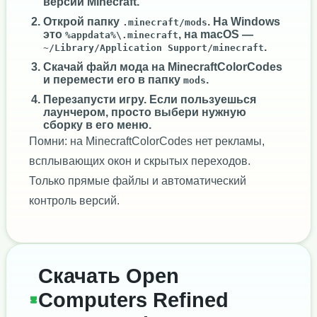
версии Minecraft.
Открой папку
. На Windows
.minecraft/mods
это
, на macOS —
%appdata%\.minecraft
.
~/Library/Application Support/minecraft
Скачай файл мода на MinecraftColorCodes
и перемести его в папку
.
mods
Перезапусти игру. Если пользуешься
лаунчером, просто выбери нужную
сборку в его меню.
Помни: на MinecraftColorCodes нет рекламы,
всплывающих окон и скрытых переходов.
Только прямые файлы и автоматический
контроль версий.
Скачать Open
Computers Refined