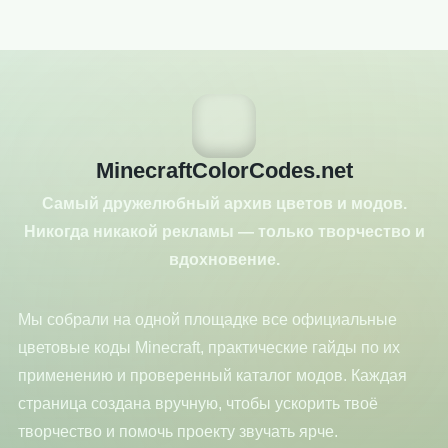
MinecraftColorCodes.net
Самый дружелюбный архив цветов и модов.
Никогда никакой рекламы — только творчество и
вдохновение.
Мы собрали на одной площадке все официальные
цветовые коды Minecraft, практические гайды по их
применению и проверенный каталог модов. Каждая
страница создана вручную, чтобы ускорить твоё
творчество и помочь проекту звучать ярче.