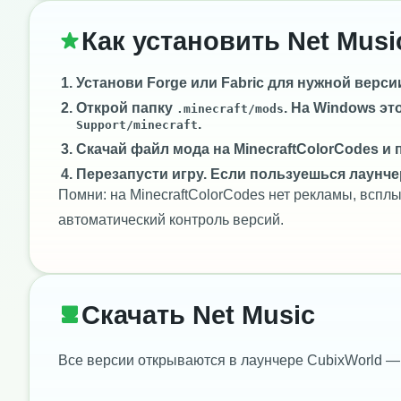
Как установить Net Musi
Установи
Forge
или
Fabric
для нужной версии 
Открой папку
. На Windows эт
.minecraft/mods
.
Support/minecraft
Скачай файл мода на MinecraftColorCodes и 
Перезапусти игру. Если пользуешься лаунче
Помни: на MinecraftColorCodes нет рекламы, всп
автоматический контроль версий.
Скачать Net Music
Все версии открываются в лаунчере CubixWorld —