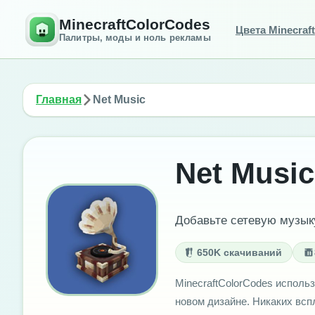
MinecraftColorCodes
Цвета Minecraft
Палитры, моды и ноль рекламы
Главная
Net Music
Net Music
Добавьте сетевую музыку
650K скачиваний
MinecraftColorCodes использ
новом дизайне. Никаких вс