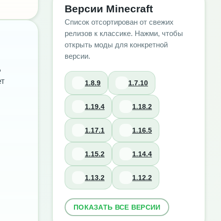
Версии Minecraft
Список отсортирован от свежих
релизов к классике. Нажми, чтобы
открыть моды для конкретной
версии.
д
ет
1.8.9
1.7.10
1.19.4
1.18.2
1.17.1
1.16.5
1.15.2
1.14.4
1.13.2
1.12.2
ПОКАЗАТЬ ВСЕ ВЕРСИИ