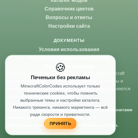
Каталог модов
Справочник цветов
Вопросы и ответы
Настройки сайта
ДОКУМЕНТЫ
Условия использования
Политика конфиденциальности
🍪
Вернуться в начало
Мы не связаны с Mojang Studios или Microsoft. Minecraft
Печеньки без рекламы
является товарным знаком Mojang Studios. Все моды и
MinecraftColorCodes использует только
ресурсы принадлежат их создателям и распространяются
технические cookies, чтобы помнить
согласно публичным лицензиям.
выбранные темы и настройки каталога.
Никакого трекинга, никакого маркетинга — всё
© 2026 MinecraftColorCodes.net. Контент создан фанатами
ради скорости и приватности.
Minecraft для тех, кто любит создавать и
ПРИНЯТЬ
экспериментировать. Реклама отключена навсегда.