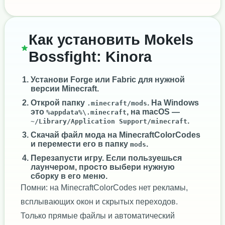
Как установить Mokels
Bossfight: Kinora
Установи
Forge
или
Fabric
для нужной
версии Minecraft.
Открой папку
. На Windows
.minecraft/mods
это
, на macOS —
%appdata%\.minecraft
.
~/Library/Application Support/minecraft
Скачай файл мода на MinecraftColorCodes
и перемести его в папку
.
mods
Перезапусти игру. Если пользуешься
лаунчером, просто выбери нужную
сборку в его меню.
Помни: на MinecraftColorCodes нет рекламы,
всплывающих окон и скрытых переходов.
Только прямые файлы и автоматический