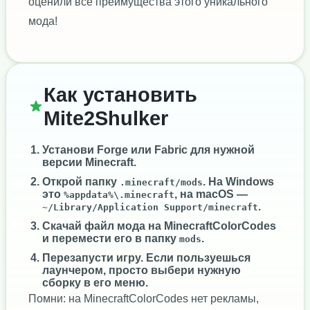
оценили все преимущества этого уникального
мода!
Как установить
Mite2Shulker
Установи
Forge
или
Fabric
для нужной
версии Minecraft.
Открой папку
. На Windows
.minecraft/mods
это
, на macOS —
%appdata%\.minecraft
.
~/Library/Application Support/minecraft
Скачай файл мода на MinecraftColorCodes
и перемести его в папку
.
mods
Перезапусти игру. Если пользуешься
лаунчером, просто выбери нужную
сборку в его меню.
Помни: на MinecraftColorCodes нет рекламы,