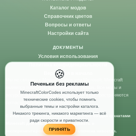
Каталог модов
Справочник цветов
Вопросы и ответы
Настройки сайта
ДОКУМЕНТЫ
Условия использования
Политика конфиденциальности
🍪
Вернуться в начало
Мы не связаны с Mojang Studios или Microsoft. Minecraft
Печеньки без рекламы
является товарным знаком Mojang Studios. Все моды и
MinecraftColorCodes использует только
ресурсы принадлежат их создателям и распространяются
технические cookies, чтобы помнить
согласно публичным лицензиям.
выбранные темы и настройки каталога.
Никакого трекинга, никакого маркетинга — всё
© 2026 MinecraftColorCodes.net. Контент создан фанатами
ради скорости и приватности.
Minecraft для тех, кто любит создавать и
ПРИНЯТЬ
экспериментировать. Реклама отключена навсегда.