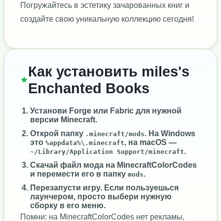
Погружайтесь в эстетику зачарованных книг и
создайте свою уникальную коллекцию сегодня!
Как установить miles's
Enchanted Books
Установи
Forge
или
Fabric
для нужной
версии Minecraft.
Открой папку
. На Windows
.minecraft/mods
это
, на macOS —
%appdata%\.minecraft
.
~/Library/Application Support/minecraft
Скачай файл мода на MinecraftColorCodes
и перемести его в папку
.
mods
Перезапусти игру. Если пользуешься
лаунчером, просто выбери нужную
сборку в его меню.
Помни: на MinecraftColorCodes нет рекламы,