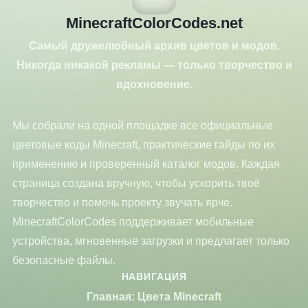
MinecraftColorCodes.net
Самый дружелюбный архив цветов и модов.
Никогда никакой рекламы — только творчество и
вдохновение.
Мы собрали на одной площадке все официальные
цветовые коды Minecraft, практические гайды по их
применению и проверенный каталог модов. Каждая
страница создана вручную, чтобы ускорить твоё
творчество и помочь проекту звучать ярче.
MinecraftColorCodes поддерживает мобильные
устройства, мгновенные загрузки и предлагает только
безопасные файлы.
НАВИГАЦИЯ
Главная: Цвета Minecraft