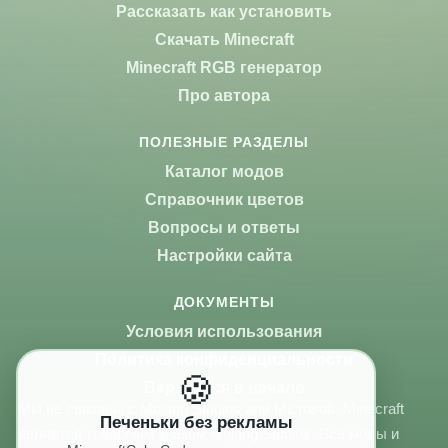
Рассказать как установить
Скачать Minecraft
Minecraft RGB генератор
Про автора
ПОЛЕЗНЫЕ РАЗДЕЛЫ
Каталог модов
Справочник цветов
Вопросы и ответы
Настройки сайта
ДОКУМЕНТЫ
Условия использования
Политика конфиденциальности
🍪
Вернуться в начало
Мы не связаны с Mojang Studios или Microsoft. Minecraft
Печеньки без рекламы
является товарным знаком Mojang Studios. Все моды и