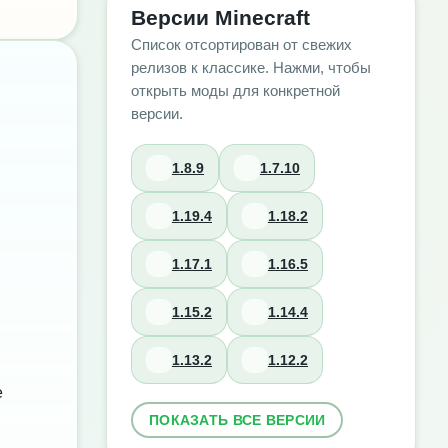
Версии Minecraft
Список отсортирован от свежих
релизов к классике. Нажми, чтобы
открыть моды для конкретной
версии.
1.8.9
1.7.10
1.19.4
1.18.2
1.17.1
1.16.5
1.15.2
1.14.4
1.13.2
1.12.2
е
ПОКАЗАТЬ ВСЕ ВЕРСИИ