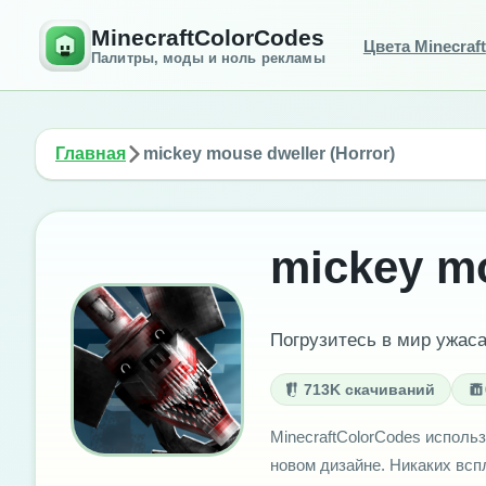
MinecraftColorCodes
Цвета Minecraft
Палитры, моды и ноль рекламы
Главная
mickey mouse dweller (Horror)
mickey mo
Погрузитесь в мир ужаса
713K скачиваний
MinecraftColorCodes использ
новом дизайне. Никаких вс