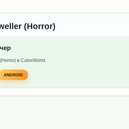
ller (Horror)
нчер
Horror) в CubixWorld.
ANDROID