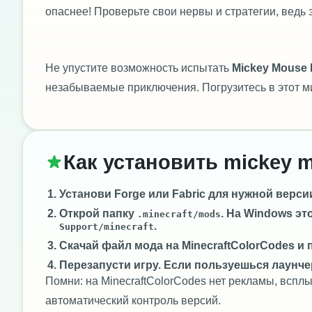
опаснее! Проверьте свои нервы и стратегии, ведь э
Не упустите возможность испытать
Mickey Mouse D
незабываемые приключения. Погрузитесь в этот м
Как установить mickey m
Установи
Forge
или
Fabric
для нужной версии 
Открой папку
. На Windows эт
.minecraft/mods
.
Support/minecraft
Скачай файл мода на MinecraftColorCodes и 
Перезапусти игру. Если пользуешься лаунче
Помни: на MinecraftColorCodes нет рекламы, всп
автоматический контроль версий.