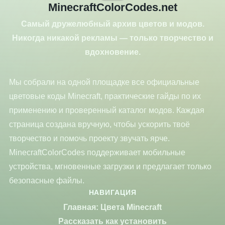
MinecraftColorCodes.net
Самый дружелюбный архив цветов и модов.
Никогда никакой рекламы — только творчество и
вдохновение.
Мы собрали на одной площадке все официальные
цветовые коды Minecraft, практические гайды по их
применению и проверенный каталог модов. Каждая
страница создана вручную, чтобы ускорить твоё
творчество и помочь проекту звучать ярче.
MinecraftColorCodes поддерживает мобильные
устройства, мгновенные загрузки и предлагает только
безопасные файлы.
НАВИГАЦИЯ
Главная: Цвета Minecraft
Рассказать как установить