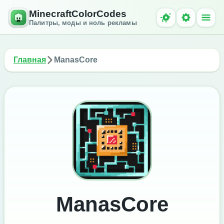
MinecraftColorCodes
Палитры, моды и ноль рекламы
Главная
ManasCore
ManasCore