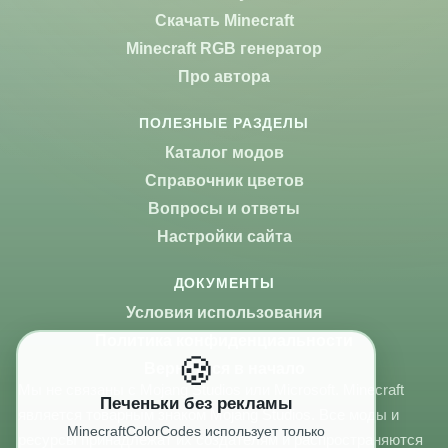
Скачать Minecraft
Minecraft RGB генератор
Про автора
ПОЛЕЗНЫЕ РАЗДЕЛЫ
Каталог модов
Справочник цветов
Вопросы и ответы
Настройки сайта
ДОКУМЕНТЫ
Условия использования
Политика конфиденциальности
🍪
Вернуться в начало
Мы не связаны с Mojang Studios или Microsoft. Minecraft
Печеньки без рекламы
является товарным знаком Mojang Studios. Все моды и
MinecraftColorCodes использует только
ресурсы принадлежат их создателям и распространяются