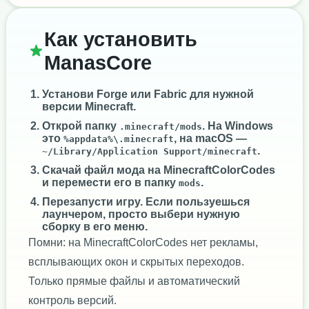
Как установить
ManasCore
Установи
Forge
или
Fabric
для нужной
версии Minecraft.
Открой папку
. На Windows
.minecraft/mods
это
, на macOS —
%appdata%\.minecraft
.
~/Library/Application Support/minecraft
Скачай файл мода на MinecraftColorCodes
и перемести его в папку
.
mods
Перезапусти игру. Если пользуешься
лаунчером, просто выбери нужную
сборку в его меню.
Помни: на MinecraftColorCodes нет рекламы,
всплывающих окон и скрытых переходов.
Только прямые файлы и автоматический
контроль версий.