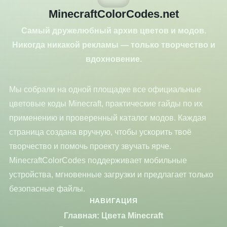
MinecraftColorCodes.net
Самый дружелюбный архив цветов и модов.
Никогда никакой рекламы — только творчество и
вдохновение.
Мы собрали на одной площадке все официальные
цветовые коды Minecraft, практические гайды по их
применению и проверенный каталог модов. Каждая
страница создана вручную, чтобы ускорить твоё
творчество и помочь проекту звучать ярче.
MinecraftColorCodes поддерживает мобильные
устройства, мгновенные загрузки и предлагает только
безопасные файлы.
НАВИГАЦИЯ
Главная: Цвета Minecraft