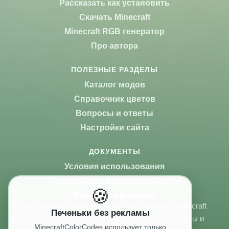
Рассказать как установить
Скачать Minecraft
Minecraft RGB генератор
Про автора
ПОЛЕЗНЫЕ РАЗДЕЛЫ
Каталог модов
Справочник цветов
Вопросы и ответы
Настройки сайта
ДОКУМЕНТЫ
Условия использования
Политика конфиденциальности
🍪
Вернуться в начало
Мы не связаны с Mojang Studios или Microsoft. Minecraft
Печеньки без рекламы
является товарным знаком Mojang Studios. Все моды и
MinecraftColorCodes использует только