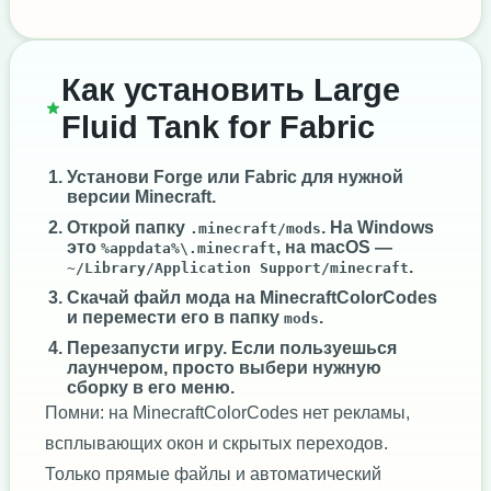
Как установить Large
Fluid Tank for Fabric
Установи
Forge
или
Fabric
для нужной
версии Minecraft.
Открой папку
. На Windows
.minecraft/mods
это
, на macOS —
%appdata%\.minecraft
.
~/Library/Application Support/minecraft
Скачай файл мода на MinecraftColorCodes
и перемести его в папку
.
mods
Перезапусти игру. Если пользуешься
лаунчером, просто выбери нужную
сборку в его меню.
Помни: на MinecraftColorCodes нет рекламы,
всплывающих окон и скрытых переходов.
Только прямые файлы и автоматический