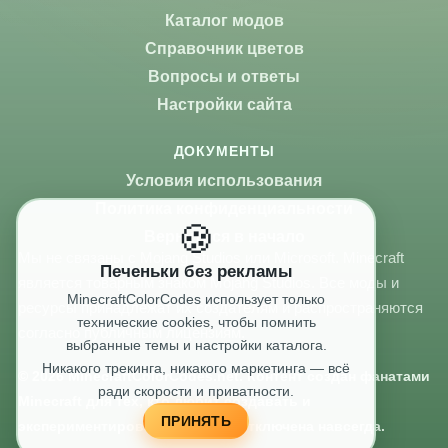
Каталог модов
Справочник цветов
Вопросы и ответы
Настройки сайта
ДОКУМЕНТЫ
Условия использования
Политика конфиденциальности
🍪
Вернуться в начало
Мы не связаны с Mojang Studios или Microsoft. Minecraft
Печеньки без рекламы
является товарным знаком Mojang Studios. Все моды и
MinecraftColorCodes использует только
ресурсы принадлежат их создателям и распространяются
технические cookies, чтобы помнить
согласно публичным лицензиям.
выбранные темы и настройки каталога.
Никакого трекинга, никакого маркетинга — всё
© 2026 MinecraftColorCodes.net. Контент создан фанатами
ради скорости и приватности.
Minecraft для тех, кто любит создавать и
ПРИНЯТЬ
экспериментировать. Реклама отключена навсегда.