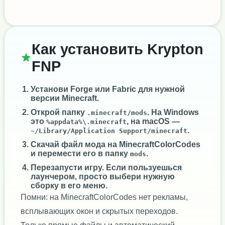
Как установить Krypton
FNP
Установи
Forge
или
Fabric
для нужной
версии Minecraft.
Открой папку
. На Windows
.minecraft/mods
это
, на macOS —
%appdata%\.minecraft
.
~/Library/Application Support/minecraft
Скачай файл мода на MinecraftColorCodes
и перемести его в папку
.
mods
Перезапусти игру. Если пользуешься
лаунчером, просто выбери нужную
сборку в его меню.
Помни: на MinecraftColorCodes нет рекламы,
всплывающих окон и скрытых переходов.