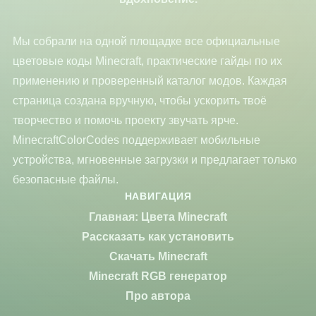
Мы собрали на одной площадке все официальные
цветовые коды Minecraft, практические гайды по их
применению и проверенный каталог модов. Каждая
страница создана вручную, чтобы ускорить твоё
творчество и помочь проекту звучать ярче.
MinecraftColorCodes поддерживает мобильные
устройства, мгновенные загрузки и предлагает только
безопасные файлы.
НАВИГАЦИЯ
Главная: Цвета Minecraft
Рассказать как установить
Скачать Minecraft
Minecraft RGB генератор
Про автора