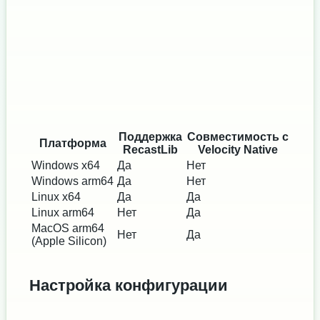
Поддержка
Совместимость с
Платформа
RecastLib
Velocity Native
Windows x64
Да
Нет
Windows arm64
Да
Нет
Linux x64
Да
Да
Linux arm64
Нет
Да
MacOS arm64
Нет
Да
(Apple Silicon)
Настройка конфигурации