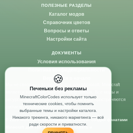
ПОЛЕЗНЫЕ РАЗДЕЛЫ
Каталог модов
Справочник цветов
Вопросы и ответы
Настройки сайта
ДОКУМЕНТЫ
Условия использования
Политика конфиденциальности
🍪
Вернуться в начало
Мы не связаны с Mojang Studios или Microsoft. Minecraft
Печеньки без рекламы
является товарным знаком Mojang Studios. Все моды и
MinecraftColorCodes использует только
ресурсы принадлежат их создателям и распространяются
технические cookies, чтобы помнить
согласно публичным лицензиям.
выбранные темы и настройки каталога.
Никакого трекинга, никакого маркетинга — всё
© 2026 MinecraftColorCodes.net. Контент создан фанатами
ради скорости и приватности.
Minecraft для тех, кто любит создавать и