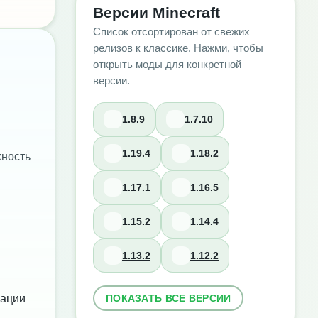
Версии Minecraft
Список отсортирован от свежих
релизов к классике. Нажми, чтобы
открыть моды для конкретной
версии.
1.8.9
1.7.10
1.19.4
1.18.2
жность
1.17.1
1.16.5
1.15.2
1.14.4
1.13.2
1.12.2
ПОКАЗАТЬ ВСЕ ВЕРСИИ
нации