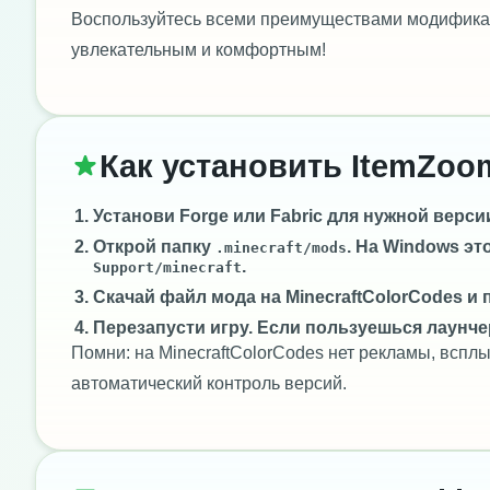
Воспользуйтесь всеми преимуществами модификац
увлекательным и комфортным!
Как установить ItemZoo
Установи
Forge
или
Fabric
для нужной версии 
Открой папку
. На Windows эт
.minecraft/mods
.
Support/minecraft
Скачай файл мода на MinecraftColorCodes и 
Перезапусти игру. Если пользуешься лаунче
Помни: на MinecraftColorCodes нет рекламы, всп
автоматический контроль версий.