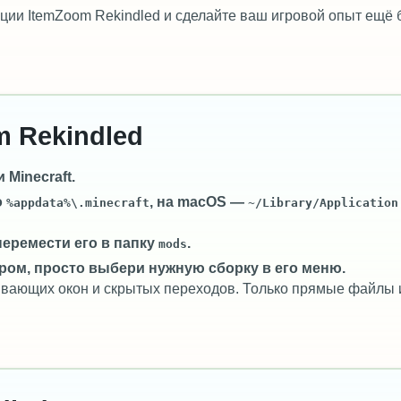
ии ItemZoom Rekindled и сделайте ваш игровой опыт ещё 
m Rekindled
Minecraft.
о
, на macOS —
%appdata%\.minecraft
~/Library/Application
перемести его в папку
.
mods
ром, просто выбери нужную сборку в его меню.
лывающих окон и скрытых переходов. Только прямые файлы 