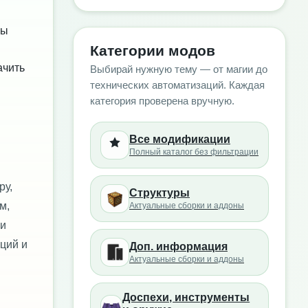
бы
Категории модов
ачить
Выбирай нужную тему — от магии до
технических автоматизаций. Каждая
категория проверена вручную.
Все модификации
Полный каталог без фильтрации
ру,
Структуры
м,
Актуальные сборки и аддоны
ии
кций и
Доп. информация
Актуальные сборки и аддоны
Доспехи, инструменты