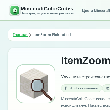
MinecraftColorCodes
Цвета Minecraft
Палитры, моды и ноль рекламы
Главная
ItemZoom Rekindled
ItemZoom
Улучшите строительство 
610K скачиваний
MinecraftColorCodes использ
новом дизайне. Никаких вс