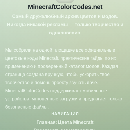
MinecraftColorCodes.net
Самый дружелюбный архив цветов и модов.
Никогда никакой рекламы — только творчество и
вдохновение.
Мы собрали на одной площадке все официальные
цветовые коды Minecraft, практические гайды по их
применению и проверенный каталог модов. Каждая
страница создана вручную, чтобы ускорить твоё
творчество и помочь проекту звучать ярче.
MinecraftColorCodes поддерживает мобильные
устройства, мгновенные загрузки и предлагает только
безопасные файлы.
НАВИГАЦИЯ
Главная: Цвета Minecraft