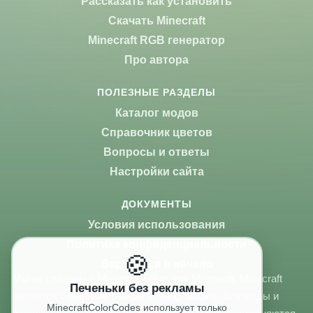
Рассказать как установить
Скачать Minecraft
Minecraft RGB генератор
Про автора
ПОЛЕЗНЫЕ РАЗДЕЛЫ
Каталог модов
Справочник цветов
Вопросы и ответы
Настройки сайта
ДОКУМЕНТЫ
Условия использования
Политика конфиденциальности
🍪
Вернуться в начало
Мы не связаны с Mojang Studios или Microsoft. Minecraft
Печеньки без рекламы
является товарным знаком Mojang Studios. Все моды и
MinecraftColorCodes использует только