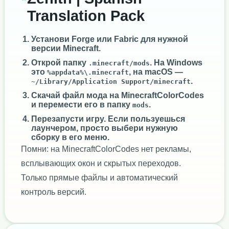
Translation Pack
Установи
Forge
или
Fabric
для нужной
версии Minecraft.
Открой папку
. На Windows
.minecraft/mods
это
, на macOS —
%appdata%\.minecraft
.
~/Library/Application Support/minecraft
Скачай файл мода на MinecraftColorCodes
и перемести его в папку
.
mods
Перезапусти игру. Если пользуешься
лаунчером, просто выбери нужную
сборку в его меню.
Помни: на MinecraftColorCodes нет рекламы,
всплывающих окон и скрытых переходов.
Только прямые файлы и автоматический
контроль версий.