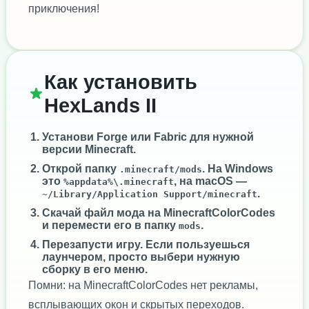
приключения!
Как установить
HexLands II
Установи
Forge
или
Fabric
для нужной
версии Minecraft.
Открой папку
. На Windows
.minecraft/mods
это
, на macOS —
%appdata%\.minecraft
.
~/Library/Application Support/minecraft
Скачай файл мода на MinecraftColorCodes
и перемести его в папку
.
mods
Перезапусти игру. Если пользуешься
лаунчером, просто выбери нужную
сборку в его меню.
Помни: на MinecraftColorCodes нет рекламы,
всплывающих окон и скрытых переходов.