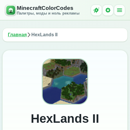
MinecraftColorCodes
Палитры, моды и ноль рекламы
Главная
HexLands II
HexLands II