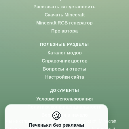
Рассказать как установить
Скачать Minecraft
Minecraft RGB генератор
Про автора
ПОЛЕЗНЫЕ РАЗДЕЛЫ
Каталог модов
Справочник цветов
Вопросы и ответы
Настройки сайта
ДОКУМЕНТЫ
Условия использования
Политика конфиденциальности
🍪
Вернуться в начало
Мы не связаны с Mojang Studios или Microsoft. Minecraft
Печеньки без рекламы
является товарным знаком Mojang Studios. Все моды и