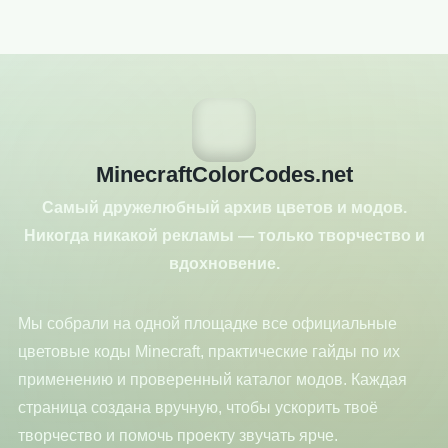
MinecraftColorCodes.net
Самый дружелюбный архив цветов и модов.
Никогда никакой рекламы — только творчество и
вдохновение.
Мы собрали на одной площадке все официальные
цветовые коды Minecraft, практические гайды по их
применению и проверенный каталог модов. Каждая
страница создана вручную, чтобы ускорить твоё
творчество и помочь проекту звучать ярче.