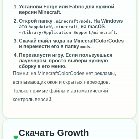
Установи
Forge
или
Fabric
для нужной
версии Minecraft.
Открой папку
. На Windows
.minecraft/mods
это
, на macOS —
%appdata%\.minecraft
.
~/Library/Application Support/minecraft
Скачай файл мода на MinecraftColorCodes
и перемести его в папку
.
mods
Перезапусти игру. Если пользуешься
лаунчером, просто выбери нужную
сборку в его меню.
Помни: на MinecraftColorCodes нет рекламы,
всплывающих окон и скрытых переходов.
Только прямые файлы и автоматический
контроль версий.
Скачать Growth