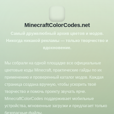
MinecraftColorCodes.net
Самый дружелюбный архив цветов и модов.
Никогда никакой рекламы — только творчество и
вдохновение.
Мы собрали на одной площадке все официальные
цветовые коды Minecraft, практические гайды по их
применению и проверенный каталог модов. Каждая
страница создана вручную, чтобы ускорить твоё
творчество и помочь проекту звучать ярче.
MinecraftColorCodes поддерживает мобильные
устройства, мгновенные загрузки и предлагает только
безопасные файлы.