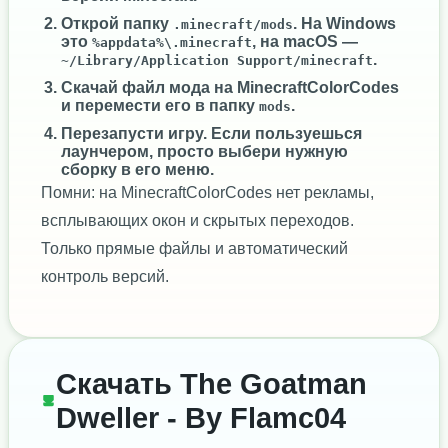
Открой папку
. На Windows
.minecraft/mods
это
, на macOS —
%appdata%\.minecraft
.
~/Library/Application Support/minecraft
Скачай файл мода на MinecraftColorCodes
и перемести его в папку
.
mods
Перезапусти игру. Если пользуешься
лаунчером, просто выбери нужную
сборку в его меню.
Помни: на MinecraftColorCodes нет рекламы,
всплывающих окон и скрытых переходов.
Только прямые файлы и автоматический
контроль версий.
Скачать The Goatman
Dweller - By Flamc04