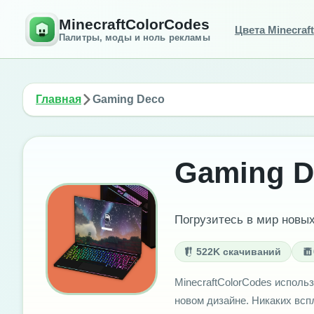
MinecraftColorCodes
Цвета Minecraft
Палитры, моды и ноль рекламы
Главная
Gaming Deco
Gaming D
Погрузитесь в мир новы
522K скачиваний
MinecraftColorCodes использ
новом дизайне. Никаких вс