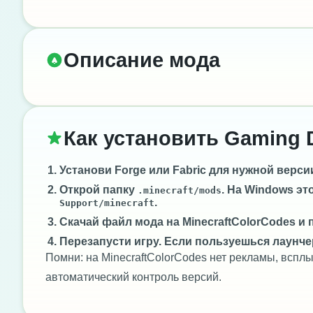
Описание мода
Как установить Gaming 
Установи
Forge
или
Fabric
для нужной версии 
Открой папку
. На Windows эт
.minecraft/mods
.
Support/minecraft
Скачай файл мода на MinecraftColorCodes и 
Перезапусти игру. Если пользуешься лаунче
Помни: на MinecraftColorCodes нет рекламы, всп
автоматический контроль версий.