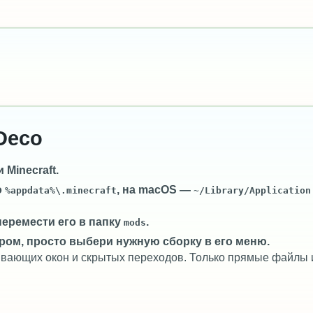
Deco
Minecraft.
о
, на macOS —
%appdata%\.minecraft
~/Library/Application
перемести его в папку
.
mods
ром, просто выбери нужную сборку в его меню.
лывающих окон и скрытых переходов. Только прямые файлы 