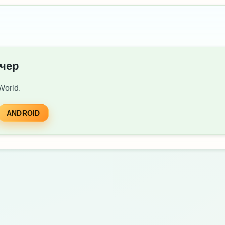
нчер
World.
ANDROID