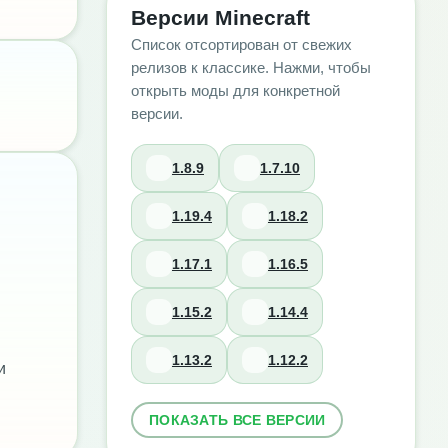
Версии Minecraft
Список отсортирован от свежих
релизов к классике. Нажми, чтобы
открыть моды для конкретной
версии.
1.8.9
1.7.10
1.19.4
1.18.2
1.17.1
1.16.5
1.15.2
1.14.4
1.13.2
1.12.2
и
ПОКАЗАТЬ ВСЕ ВЕРСИИ