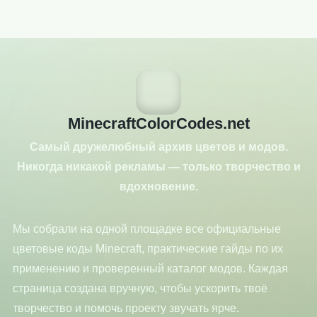
MinecraftColorCodes.net
Самый дружелюбный архив цветов и модов.
Никогда никакой рекламы — только творчество и
вдохновение.
Мы собрали на одной площадке все официальные
цветовые коды Minecraft, практические гайды по их
применению и проверенный каталог модов. Каждая
страница создана вручную, чтобы ускорить твоё
творчество и помочь проекту звучать ярче.