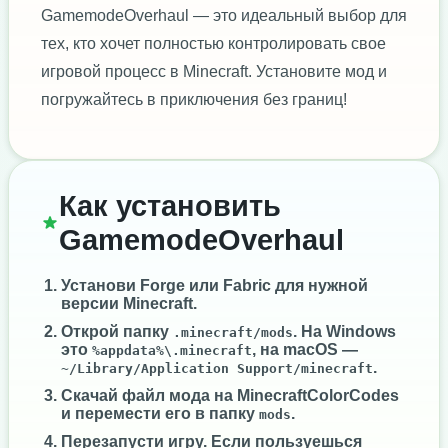
GamemodeOverhaul — это идеальный выбор для
тех, кто хочет полностью контролировать свое
игровой процесс в Minecraft. Установите мод и
погружайтесь в приключения без границ!
Как установить
GamemodeOverhaul
Установи
Forge
или
Fabric
для нужной
версии Minecraft.
Открой папку
. На Windows
.minecraft/mods
это
, на macOS —
%appdata%\.minecraft
.
~/Library/Application Support/minecraft
Скачай файл мода на MinecraftColorCodes
и перемести его в папку
.
mods
Перезапусти игру. Если пользуешься