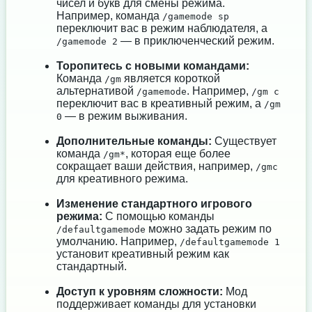
чисел и букв для смены режима.
Например, команда
/gamemode sp
переключит вас в режим наблюдателя, а
— в приключенческий режим.
/gamemode 2
Торопитесь с новыми командами:
Команда
является короткой
/gm
альтернативой
. Например,
/gamemode
/gm c
переключит вас в креативный режим, а
/gm
— в режим выживания.
0
Дополнительные команды:
Существует
команда
, которая еще более
/gm*
сокращает ваши действия, например,
/gmc
для креативного режима.
Изменение стандартного игрового
режима:
С помощью команды
можно задать режим по
/defaultgamemode
умолчанию. Например,
/defaultgamemode 1
установит креативный режим как
стандартный.
Доступ к уровням сложности:
Мод
поддерживает команды для установки