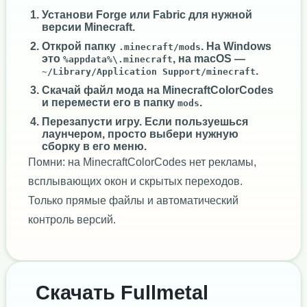
Установи
Forge
или
Fabric
для нужной
версии Minecraft.
Открой папку
. На Windows
.minecraft/mods
это
, на macOS —
%appdata%\.minecraft
.
~/Library/Application Support/minecraft
Скачай файл мода на MinecraftColorCodes
и перемести его в папку
.
mods
Перезапусти игру. Если пользуешься
лаунчером, просто выбери нужную
сборку в его меню.
Помни: на MinecraftColorCodes нет рекламы,
всплывающих окон и скрытых переходов.
Только прямые файлы и автоматический
контроль версий.
Скачать Fullmetal