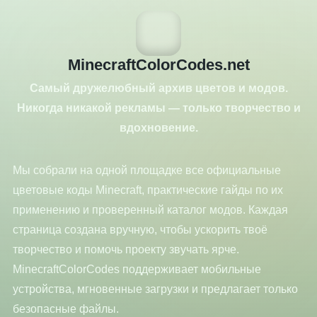
MinecraftColorCodes.net
Самый дружелюбный архив цветов и модов.
Никогда никакой рекламы — только творчество и
вдохновение.
Мы собрали на одной площадке все официальные
цветовые коды Minecraft, практические гайды по их
применению и проверенный каталог модов. Каждая
страница создана вручную, чтобы ускорить твоё
творчество и помочь проекту звучать ярче.
MinecraftColorCodes поддерживает мобильные
устройства, мгновенные загрузки и предлагает только
безопасные файлы.