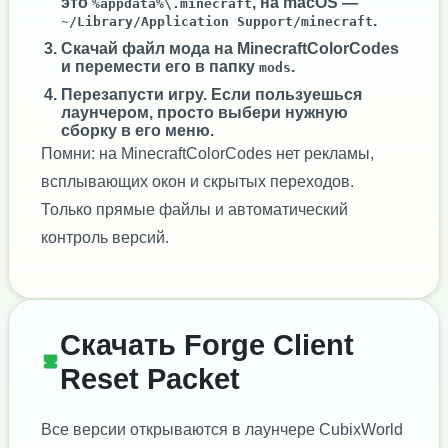
это
, на macOS —
%appdata%\.minecraft
.
~/Library/Application Support/minecraft
Скачай файл мода на MinecraftColorCodes
и перемести его в папку
.
mods
Перезапусти игру. Если пользуешься
лаунчером, просто выбери нужную
сборку в его меню.
Помни: на MinecraftColorCodes нет рекламы,
всплывающих окон и скрытых переходов.
Только прямые файлы и автоматический
контроль версий.
Скачать Forge Client
Reset Packet
Все версии открываются в лаунчере CubixWorld