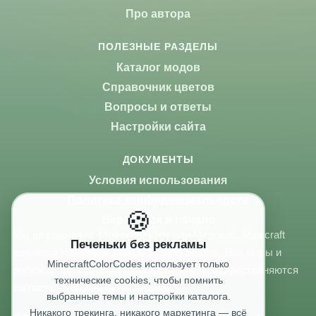
Про автора
ПОЛЕЗНЫЕ РАЗДЕЛЫ
Каталог модов
Справочник цветов
Вопросы и ответы
Настройки сайта
ДОКУМЕНТЫ
Условия использования
Политика конфиденциальности
🍪
Вернуться в начало
Мы не связаны с Mojang Studios или Microsoft. Minecraft
Печеньки без рекламы
является товарным знаком Mojang Studios. Все моды и
MinecraftColorCodes использует только
ресурсы принадлежат их создателям и распространяются
технические cookies, чтобы помнить
согласно публичным лицензиям.
выбранные темы и настройки каталога.
Никакого трекинга, никакого маркетинга — всё