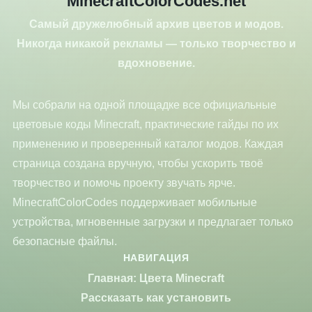
MinecraftColorCodes.net
Самый дружелюбный архив цветов и модов.
Никогда никакой рекламы — только творчество и
вдохновение.
Мы собрали на одной площадке все официальные
цветовые коды Minecraft, практические гайды по их
применению и проверенный каталог модов. Каждая
страница создана вручную, чтобы ускорить твоё
творчество и помочь проекту звучать ярче.
MinecraftColorCodes поддерживает мобильные
устройства, мгновенные загрузки и предлагает только
безопасные файлы.
НАВИГАЦИЯ
Главная: Цвета Minecraft
Рассказать как установить