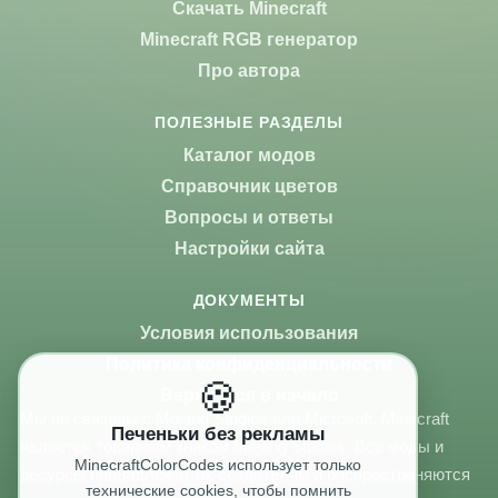
Скачать Minecraft
Minecraft RGB генератор
Про автора
ПОЛЕЗНЫЕ РАЗДЕЛЫ
Каталог модов
Справочник цветов
Вопросы и ответы
Настройки сайта
ДОКУМЕНТЫ
Условия использования
Политика конфиденциальности
🍪
Вернуться в начало
Мы не связаны с Mojang Studios или Microsoft. Minecraft
Печеньки без рекламы
является товарным знаком Mojang Studios. Все моды и
MinecraftColorCodes использует только
ресурсы принадлежат их создателям и распространяются
технические cookies, чтобы помнить