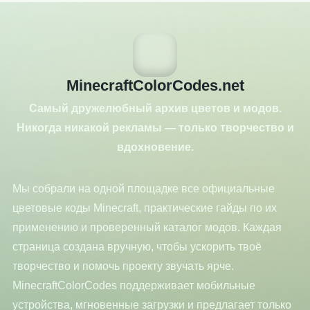
MinecraftColorCodes.net
Самый дружелюбный архив цветов и модов.
Никогда никакой рекламы — только творчество и
вдохновение.
Мы собрали на одной площадке все официальные
цветовые коды Minecraft, практические гайды по их
применению и проверенный каталог модов. Каждая
страница создана вручную, чтобы ускорить твоё
творчество и помочь проекту звучать ярче.
MinecraftColorCodes поддерживает мобильные
устройства, мгновенные загрузки и предлагает только