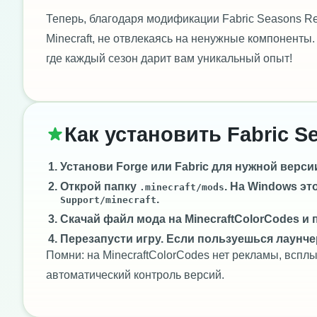
Теперь, благодаря модификации Fabric Seasons Re
Minecraft, не отвлекаясь на ненужные компоненты
где каждый сезон дарит вам уникальный опыт!
Как установить Fabric S
Установи
Forge
или
Fabric
для нужной версии 
Открой папку
. На Windows эт
.minecraft/mods
.
Support/minecraft
Скачай файл мода на MinecraftColorCodes и 
Перезапусти игру. Если пользуешься лаунче
Помни: на MinecraftColorCodes нет рекламы, всп
автоматический контроль версий.