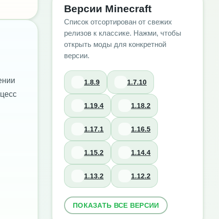
Версии Minecraft
Список отсортирован от свежих
релизов к классике. Нажми, чтобы
открыть моды для конкретной
версии.
ении
1.8.9
1.7.10
оцесс
1.19.4
1.18.2
1.17.1
1.16.5
1.15.2
1.14.4
1.13.2
1.12.2
ПОКАЗАТЬ ВСЕ ВЕРСИИ