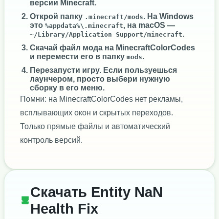
версии Minecraft.
Открой папку
. На Windows
.minecraft/mods
это
, на macOS —
%appdata%\.minecraft
.
~/Library/Application Support/minecraft
Скачай файл мода на MinecraftColorCodes
и перемести его в папку
.
mods
Перезапусти игру. Если пользуешься
лаунчером, просто выбери нужную
сборку в его меню.
Помни: на MinecraftColorCodes нет рекламы,
всплывающих окон и скрытых переходов.
Только прямые файлы и автоматический
контроль версий.
Скачать Entity NaN
Health Fix