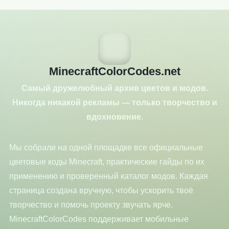
MinecraftColorCodes.net
Самый дружелюбный архив цветов и модов.
Никогда никакой рекламы — только творчество и
вдохновение.
Мы собрали на одной площадке все официальные
цветовые коды Minecraft, практические гайды по их
применению и проверенный каталог модов. Каждая
страница создана вручную, чтобы ускорить твоё
творчество и помочь проекту звучать ярче.
MinecraftColorCodes поддерживает мобильные