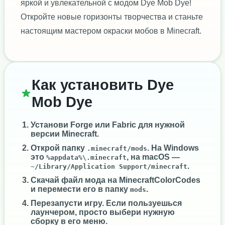
яркой и увлекательной с модом Dye Mob Dye!
Откройте новые горизонты творчества и станьте
настоящим мастером окраски мобов в Minecraft.
Как установить Dye
Mob Dye
Установи
Forge
или
Fabric
для нужной
версии Minecraft.
Открой папку
. На Windows
.minecraft/mods
это
, на macOS —
%appdata%\.minecraft
.
~/Library/Application Support/minecraft
Скачай файл мода на MinecraftColorCodes
и перемести его в папку
.
mods
Перезапусти игру. Если пользуешься
лаунчером, просто выбери нужную
сборку в его меню.