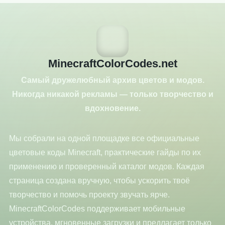
MinecraftColorCodes.net
Самый дружелюбный архив цветов и модов.
Никогда никакой рекламы — только творчество и
вдохновение.
Мы собрали на одной площадке все официальные
цветовые коды Minecraft, практические гайды по их
применению и проверенный каталог модов. Каждая
страница создана вручную, чтобы ускорить твоё
творчество и помочь проекту звучать ярче.
MinecraftColorCodes поддерживает мобильные
устройства, мгновенные загрузки и предлагает только