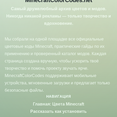
MinecraftColorCodes.net
Самый дружелюбный архив цветов и модов.
Никогда никакой рекламы — только творчество и
вдохновение.
Мы собрали на одной площадке все официальные
цветовые коды Minecraft, практические гайды по их
применению и проверенный каталог модов. Каждая
страница создана вручную, чтобы ускорить твоё
творчество и помочь проекту звучать ярче.
MinecraftColorCodes поддерживает мобильные
устройства, мгновенные загрузки и предлагает только
безопасные файлы.
НАВИГАЦИЯ
Главная: Цвета Minecraft
Рассказать как установить