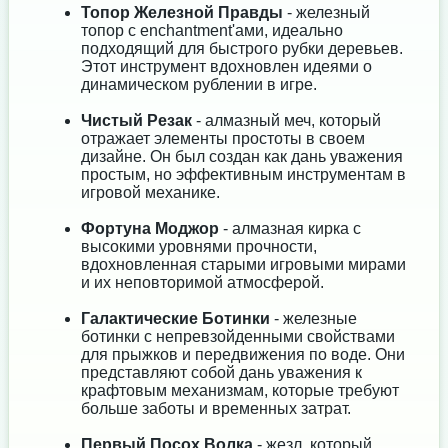
Топор Железной Правды
- железный
топор с enchantment'ами, идеально
подходящий для быстрого рубки деревьев.
Этот инструмент вдохновлен идеями о
динамическом рублении в игре.
Чистый Резак
- алмазный меч, который
отражает элементы простоты в своем
дизайне. Он был создан как дань уважения
простым, но эффективным инструментам в
игровой механике.
Фортуна Моджор
- алмазная кирка с
высокими уровнями прочности,
вдохновленная старыми игровыми мирами
и их неповторимой атмосферой.
Галактические Ботинки
- железные
ботинки с непревзойденными свойствами
для прыжков и передвижения по воде. Они
представляют собой дань уважения к
крафтовым механизмам, которые требуют
больше заботы и временных затрат.
Первый Посох Волка
- жезл, который