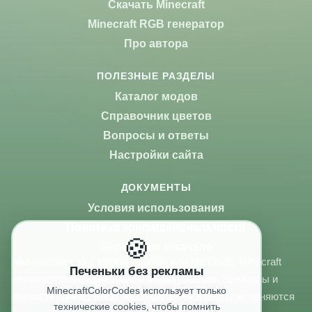
Скачать Minecraft
Minecraft RGB генератор
Про автора
ПОЛЕЗНЫЕ РАЗДЕЛЫ
Каталог модов
Справочник цветов
Вопросы и ответы
Настройки сайта
ДОКУМЕНТЫ
Условия использования
Политика конфиденциальности
🍪
Вернуться в начало
Мы не связаны с Mojang Studios или Microsoft. Minecraft
Печеньки без рекламы
является товарным знаком Mojang Studios. Все моды и
MinecraftColorCodes использует только
ресурсы принадлежат их создателям и распространяются
технические cookies, чтобы помнить