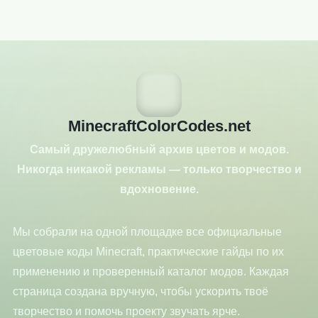
MinecraftColorCodes.net
Самый дружелюбный архив цветов и модов.
Никогда никакой рекламы — только творчество и
вдохновение.
Мы собрали на одной площадке все официальные
цветовые коды Minecraft, практические гайды по их
применению и проверенный каталог модов. Каждая
страница создана вручную, чтобы ускорить твоё
творчество и помочь проекту звучать ярче.