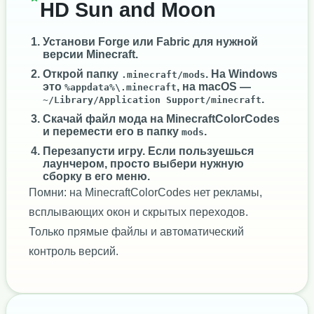
HD Sun and Moon
Установи
Forge
или
Fabric
для нужной
версии Minecraft.
Открой папку
. На Windows
.minecraft/mods
это
, на macOS —
%appdata%\.minecraft
.
~/Library/Application Support/minecraft
Скачай файл мода на MinecraftColorCodes
и перемести его в папку
.
mods
Перезапусти игру. Если пользуешься
лаунчером, просто выбери нужную
сборку в его меню.
Помни: на MinecraftColorCodes нет рекламы,
всплывающих окон и скрытых переходов.
Только прямые файлы и автоматический
контроль версий.